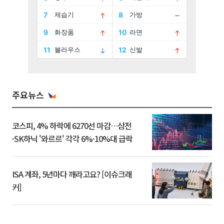
주요뉴스
코스피, 4% 하락에 6270선 마감…삼전
·SK하닉 '와르르' 각각 6%·10%대 급락
ISA 계좌, 5년마다 깨라고요? [이슈크래
커]