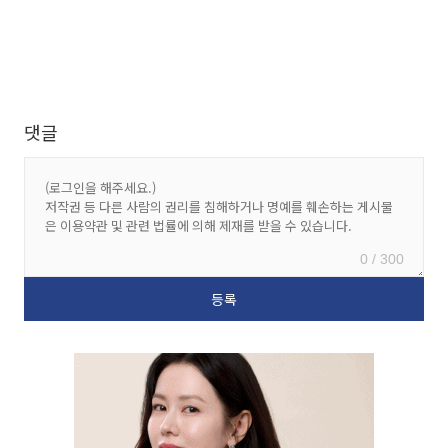
댓글
0 / 300