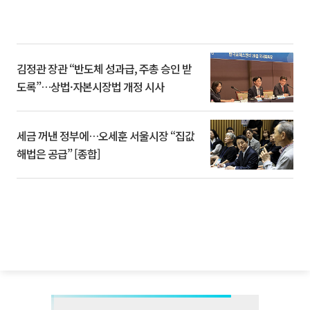
김정관 장관 “반도체 성과급, 주총 승인 받
도록”…상법·자본시장법 개정 시사
세금 꺼낸 정부에…오세훈 서울시장 “집값
해법은 공급” [종합]