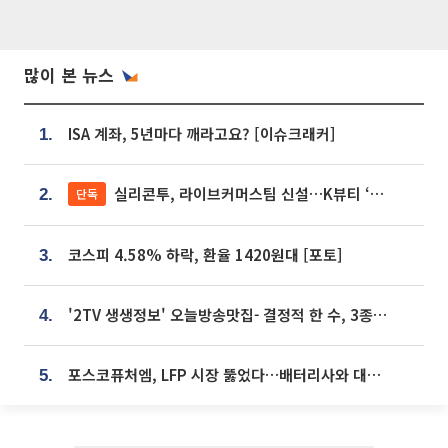
많이 본 뉴스
ISA 계좌, 5년마다 깨라고요? [이슈크래커]
1.
실리콘투, 라이브커머스팀 신설…K뷰티 ‘글로벌 판매망’ 확대[K뷰티 라방戰]
단독
2.
코스피 4.58% 하락, 환율 1420원대 [포토]
3.
'2TV 생생정보' 오늘방송맛집- 결정적 한 수, 3종 메밀면! 메밀 소바 맛집 '의○○○○'
4.
포스코퓨처엠, LFP 시장 뚫었다…배터리사와 대규모 장기 공급 합의
5.