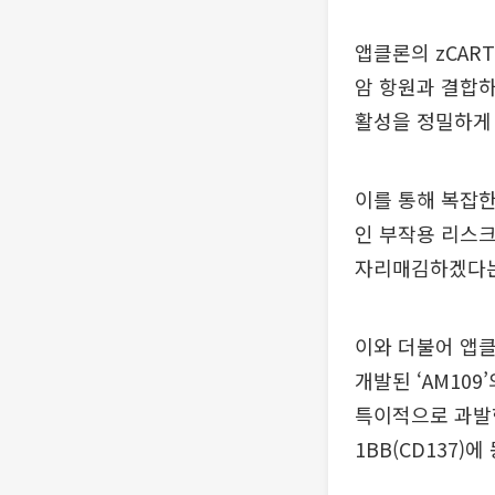
앱클론의 zCAR
암 항원과 결합하
활성을 정밀하게 온
이를 통해 복잡한
인 부작용 리스크
자리매김하겠다는
이와 더불어 앱클
개발된 ‘AM10
특이적으로 과발현
1BB(CD137)