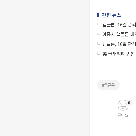
관련 뉴스
앱클론, 16일 관
이종서 앱클론 대표
앱클론, 16일 관
美 클래리티 법안
#앱클론
0
좋아요