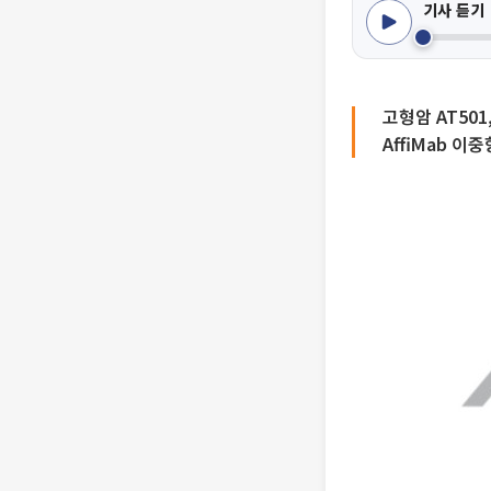
기사 듣기
고형암 AT501
AffiMab 이