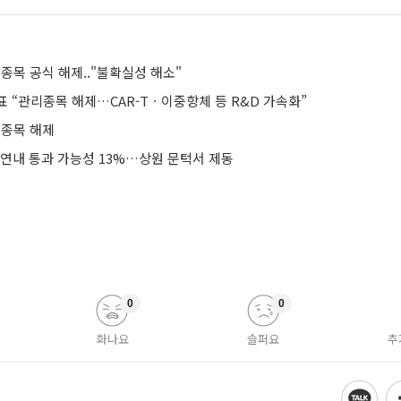
리종목 공식 해제.."불확실성 해소"
 “관리종목 해제…CAR-Tㆍ이중항체 등 R&D 가속화”
리종목 해제
 연내 통과 가능성 13%…상원 문턱서 제동
0
0
화나요
슬퍼요
추