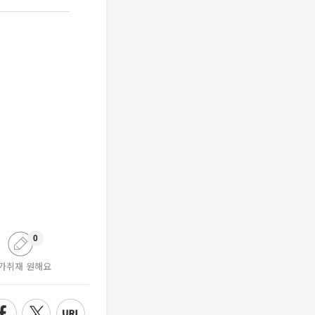
0
가취재 원해요