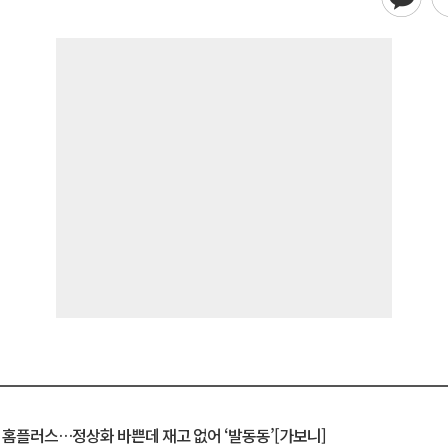
연 홈플러스…정상화 바쁜데 재고 없어 ‘발동동’[가보니]