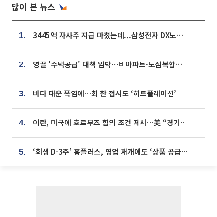
많이 본 뉴스
3445억 자사주 지급 마쳤는데...삼성전자 DX노조, 뒤늦은 '떼쓰기 집회'
1.
영끌 '주택공급' 대책 임박⋯비아파트·도심복합까지 총동원
2.
바다 태운 폭염에…회 한 접시도 ‘히트플레이션’
3.
이란, 미국에 호르무즈 합의 조건 제시…美 “경기 아직 안 끝나” [종합]
4.
‘회생 D-3주’ 홈플러스, 영업 재개에도 ‘상품 공급망’ 복구가 생존 관건
5.