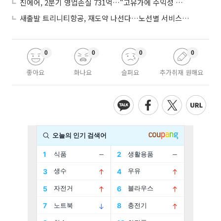
진에어, 2분기 영업손실 731억…“고유가에 수익성 악화”
새출발 트리니티항공, 재도약 나선다…노선별 서비스 차별화
0
0
0
0
좋아요
화나요
슬퍼요
추가취재 원해요