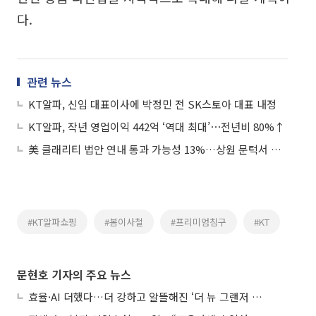
다.
관련 뉴스
KT알파, 신임 대표이사에 박정민 전 SK스토아 대표 내정
KT알파, 작년 영업이익 442억 ‘역대 최대’⋯전년비 80%↑
美 클래리티 법안 연내 통과 가능성 13%…상원 문턱서 제동
#KT알파쇼핑
#봄이사철
#프리미엄침구
#KT
문현호 기자의 주요 뉴스
효율·AI 더했다…더 강하고 알뜰해진 ‘더 뉴 그랜저 하이브리드’