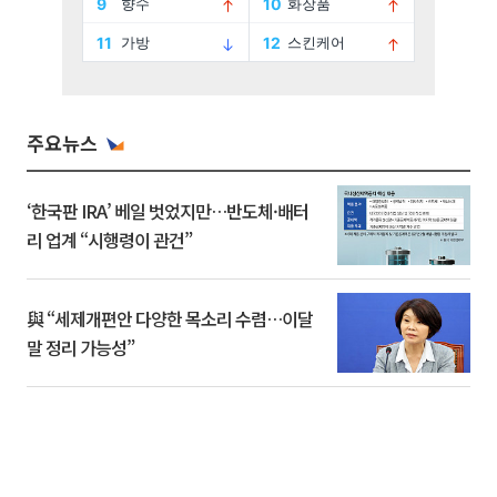
주요뉴스
‘한국판 IRA’ 베일 벗었지만…반도체·배터
리 업계 “시행령이 관건”
與 “세제개편안 다양한 목소리 수렴…이달
말 정리 가능성”