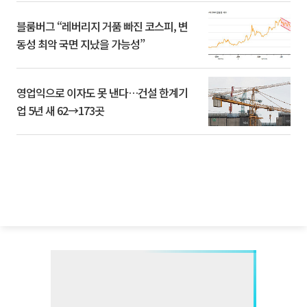
블룸버그 “레버리지 거품 빠진 코스피, 변
동성 최악 국면 지났을 가능성”
영업익으로 이자도 못 낸다…건설 한계기
업 5년 새 62→173곳