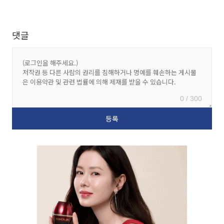
댓글
0 / 300