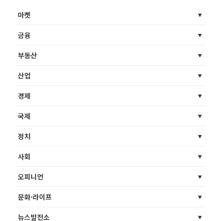
마켓
금융
부동산
산업
경제
국제
정치
사회
오피니언
문화·라이프
뉴스발전소