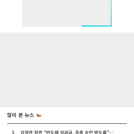
많이 본 뉴스
김정관 장관 “반도체 성과급, 주총 승인 받도록”…상법·자본시장법 개정 시사
1.