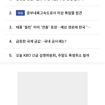
중부내륙고속도로서 미상 폭발물 발견
속보
2.
태풍 '돌핀' 이어 '찬홈' 등장…예상 경로에 한국 '한숨'
3.
급등한 국제 금값…국내 금시세는?
4.
오늘 KBO 긴급 실행위원회, 주말도 폭염취소 될까
5.