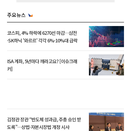
주요뉴스
코스피, 4% 하락에 6270선 마감…삼전
·SK하닉 '와르르' 각각 6%·10%대 급락
ISA 계좌, 5년마다 깨라고요? [이슈크래
커]
김정관 장관 “반도체 성과급, 주총 승인 받
도록”…상법·자본시장법 개정 시사