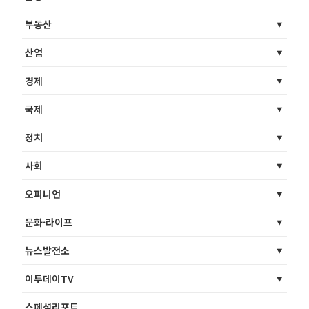
부동산
산업
경제
국제
정치
사회
오피니언
문화·라이프
뉴스발전소
이투데이TV
스페셜리포트