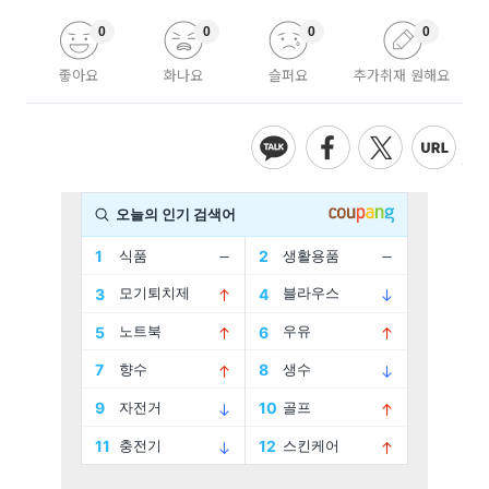
0
0
0
0
좋아요
화나요
슬퍼요
추가취재 원해요