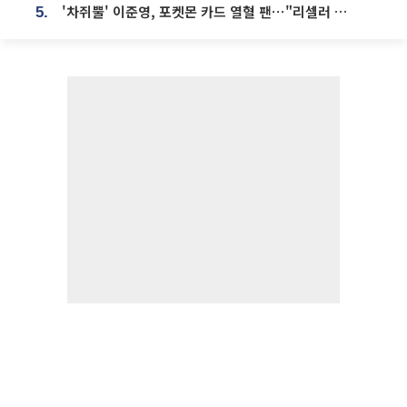
'차쥐뿔' 이준영, 포켓몬 카드 열혈 팬⋯"리셀러 처단할 것"
5.