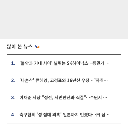
많이 본 뉴스
'불안과 기대 사이' 널뛰는 SK하이닉스…증권가 "HBM4·LTA 기반 펀터멘털 견고"
1.
'나혼산' 류혜영, 고경표와 16년산 우정…"자취방서 부모님과 마주쳐"
2.
이재준 시장 "정전, 시민안전과 직결"…수원시 비상대응체계 가동
3.
축구협회 '성 접대 의혹' 일본까지 번졌다…日 심판 실명 공개
4.