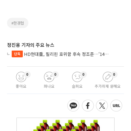
#한경협
정진용 기자의 주요 뉴스
HD현대重, 필리핀 호위함 후속 정조준…‘14척+α’ 싹쓸이 노린다
단독
0
0
0
0
좋아요
화나요
슬퍼요
추가취재 원해요