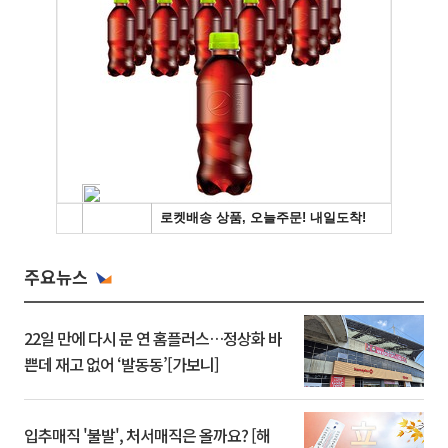
주요뉴스
22일 만에 다시 문 연 홈플러스…정상화 바
쁜데 재고 없어 ‘발동동’[가보니]
입추매직 '불발', 처서매직은 올까요? [해