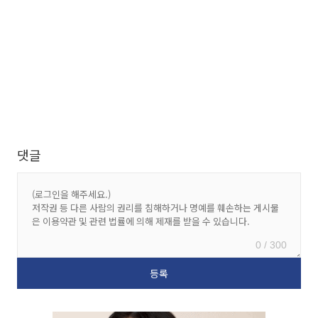
댓글
0 / 300