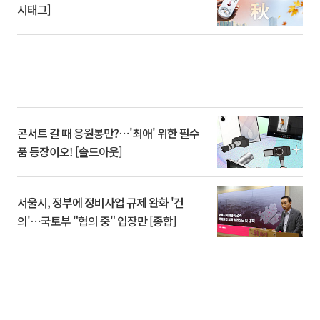
시태그]
콘서트 갈 때 응원봉만?⋯'최애' 위한 필수
품 등장이오! [솔드아웃]
서울시, 정부에 정비사업 규제 완화 '건
의'⋯국토부 "협의 중" 입장만 [종합]