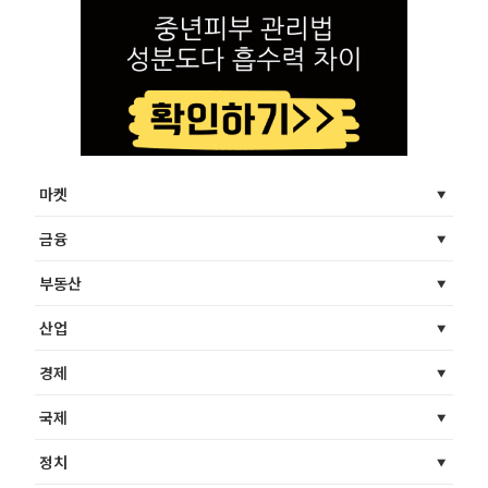
마켓
금융
부동산
산업
경제
국제
정치