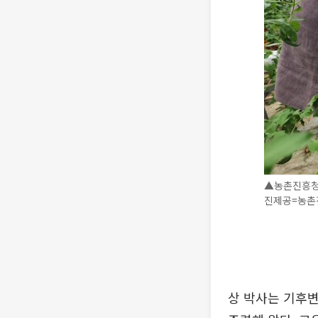
▲농촌진흥청 
진제공=농촌
상 박사는 기후변