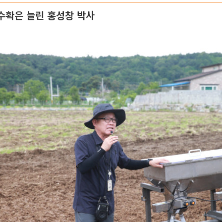
수확은 늘린 홍성창 박사