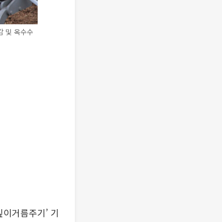
감 및 옥수수
깊이거름주기’ 기