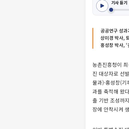
기사 듣기
공공연구 성과
상미경 박사, 
홍성창 박사, 
농촌진흥청이 최
진 대상자로 선발
물과)·홍성창(기
과를 축적해 왔다
출 기반 조성까지
장에 안착시켜 