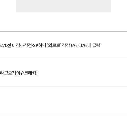
6270선 마감…삼전·SK하닉 '와르르' 각각 6%·10%대 급락
 깨라고요? [이슈크래커]