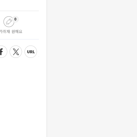
0
가취재 원해요