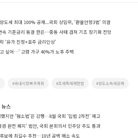
양도세 최대 100% 공제...국회 상임위, '환율안정3법' 의결
6연속 기준금리 동결 한은⋯중동 사태 겹쳐 기조 장기화 전망
락 ‘유가 진정+호주 금리인상’
고 싶어…’ 고령 가구 40%가 노후 주택
위
#국내시장복귀계좌
#조세특례제한법
#양도소득세공제
 뉴스
의했지만 '형소법'은 강행…8월 국회 '입법 2차전' 예고
권 완전 폐지' 법안, 국회 본회의서 민주당 주도 통과
 후보에 최길수 추천…10년 공백 해소 속도