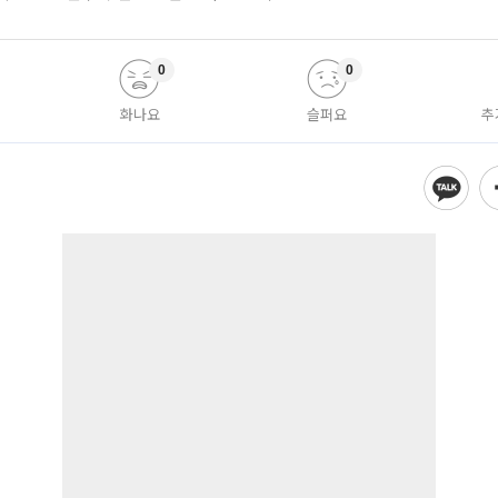
0
0
화나요
슬퍼요
추