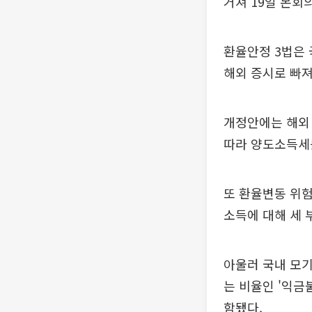
거쳐 19일 본회
환율안정 3법은 
해외 증시로 빠져
개정안에는 해외 
따라 양도소득세를
또 환율변동 위험
소득에 대해 세 
아울러 국내 모
는 비율인 '익금
함됐다.