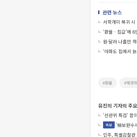
관련 뉴스
서학개미 복귀 시 
‘환율ㆍ집값’에 
원·달러 나흘만 하
‘아파도 집에서 늙
#환율
#재경
유진의 기자의 주요
'선관위 특검' 합
'檢보완수사
속보
민주, 특별감찰관