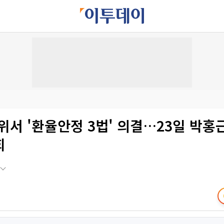
위서 '환율안정 3법' 의결…23일 박홍
회