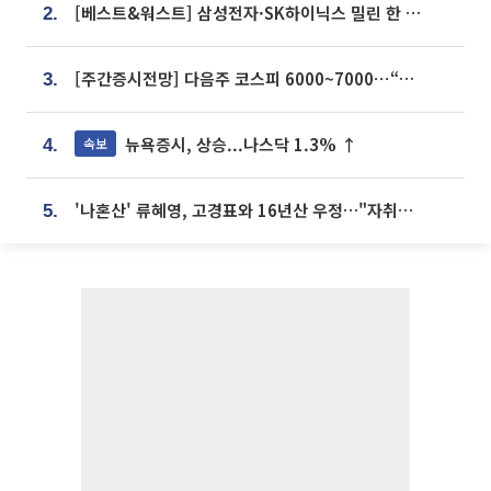
[베스트&워스트] 삼성전자·SK하이닉스 밀린 한 주…상상인증권은 85% 급등
2.
[주간증시전망] 다음주 코스피 6000~7000⋯“外人 수급은 정책이 변수”
3.
뉴욕증시, 상승...나스닥 1.3% ↑
속보
4.
'나혼산' 류혜영, 고경표와 16년산 우정…"자취방서 부모님과 마주쳐"
5.