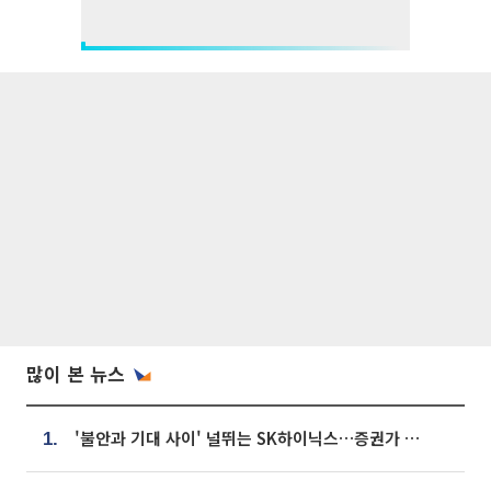
많이 본 뉴스
'불안과 기대 사이' 널뛰는 SK하이닉스…증권가 "HBM4·LTA 기반 펀터멘털 견고"
1.