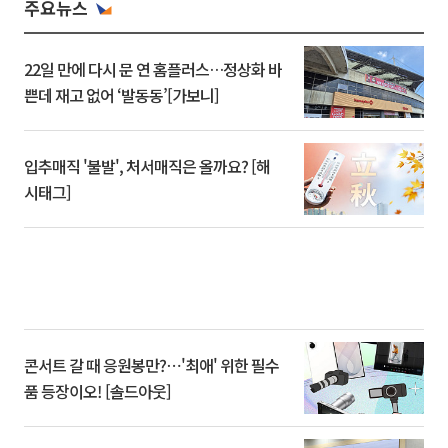
주요뉴스
22일 만에 다시 문 연 홈플러스…정상화 바
쁜데 재고 없어 ‘발동동’[가보니]
입추매직 '불발', 처서매직은 올까요? [해
시태그]
콘서트 갈 때 응원봉만?⋯'최애' 위한 필수
품 등장이오! [솔드아웃]