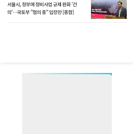
서울시, 정부에 정비사업 규제 완화 '건
의'⋯국토부 "협의 중" 입장만 [종합]