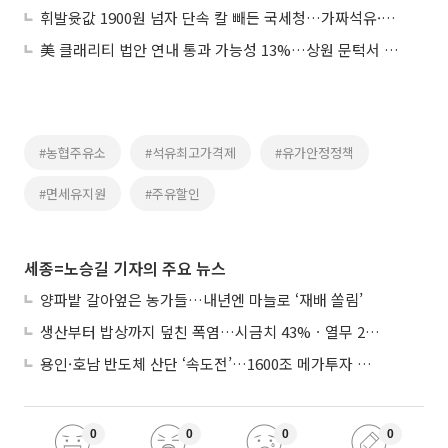
휘발윳값 1900원 넘자 단속 칼 빼든 국세청…가짜석유·면세유 유출 점검
美 클래리티 법안 연내 통과 가능성 13%…상원 문턱서 제동
#농협주유소
#석유최고가격제
#유가안정정책
#면세유지원
#주유할인
세종=노승길 기자의 주요 뉴스
양파밭 갈아엎은 농가들…내년엔 마늘로 ‘재배 쏠림’
생산부터 밥상까지 덮친 폭염…시금치 43%ㆍ열무 28% 급등
용인·호남 반도체 산단 ‘속도전’…1600조 메가투자 이행 총력
0
0
0
0