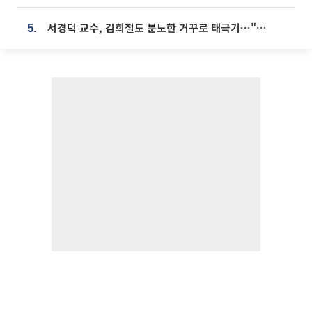
서경덕 교수, 김희철도 분노한 거꾸로 태극기⋯"엉터리는 아냐, 아쉬울 뿐"
5.