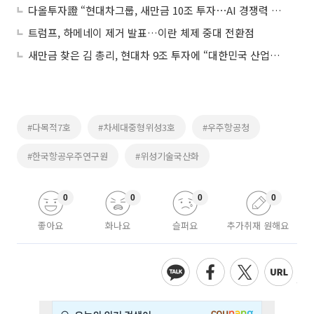
다올투자證 “현대차그룹, 새만금 10조 투자⋯AI 경쟁력 전환점 될 것”
트럼프, 하메네이 제거 발표…이란 체제 중대 전환점
새만금 찾은 김 총리, 현대차 9조 투자에 “대한민국 산업지도 바꾸는 전환점”
#다목적7호
#차세대중형위성3호
#우주항공청
#한국항공우주연구원
#위성기술국산화
0
0
0
0
좋아요
화나요
슬퍼요
추가취재 원해요