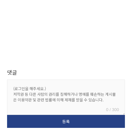
댓글
0 / 300