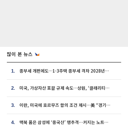
많이 본 뉴스
종부세 개편에도…1·3주택 종부세 격차 2028년부터 확대
1.
미국, 가상자산 포괄 규제 속도…상원, ‘클래리티법’ 9월 절차투표 추진
2.
이란, 미국에 호르무즈 합의 조건 제시…美 “경기 아직 안 끝나” [종합]
3.
맥북 품은 삼성에 ‘중국산’ 맹추격⋯커지는 노트북 OLED 시장
4.