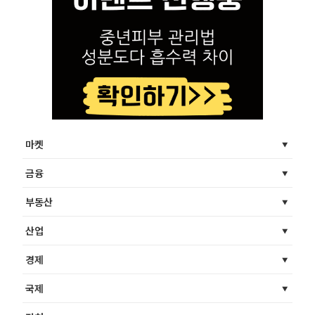
마켓
금융
부동산
산업
경제
국제