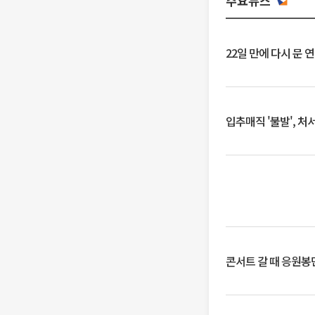
주요뉴스
22일 만에 다시 문 
입추매직 '불발', 처
콘서트 갈 때 응원봉만