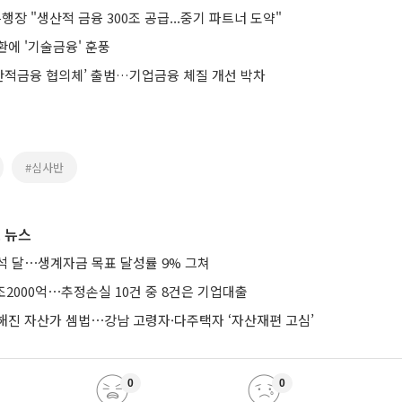
행장 "생산적 금융 300조 공급...중기 파트너 도약"
환에 '기술금융' 훈풍
생산적금융 협의체’ 출범…기업금융 체질 개선 박차
#심사반
 뉴스
석 달⋯생계자금 목표 달성률 9% 그쳐
조2000억⋯추정손실 10건 중 8건은 기업대출
해진 자산가 셈법⋯강남 고령자·다주택자 ‘자산재편 고심’
0
0