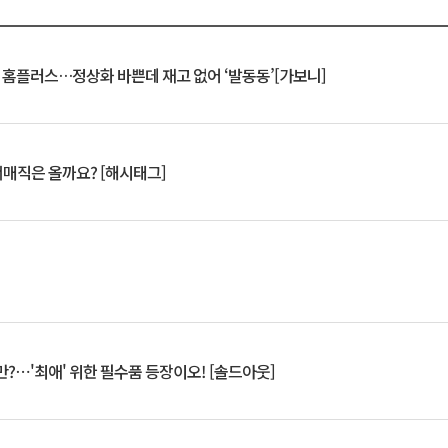
연 홈플러스…정상화 바쁜데 재고 없어 ‘발동동’[가보니]
서매직은 올까요? [해시태그]
?⋯'최애' 위한 필수품 등장이오! [솔드아웃]