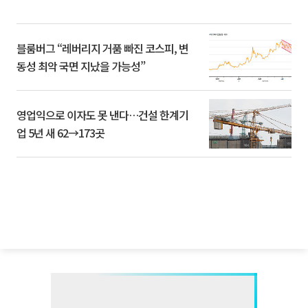
블룸버그 “레버리지 거품 빠진 코스피, 변
동성 최악 국면 지났을 가능성”
영업익으로 이자도 못 낸다…건설 한계기
업 5년 새 62→173곳