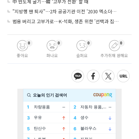
中 반도체 굴기⋯韓 ‘고부가 전환’ 할 때
"지방행 땐 퇴사"⋯2차 공공기관 이전 '2030 엑소더스' 뇌관
범용 버리고 고부가로⋯K-석화, 생존 위한 '선택과 집중'
0
0
0
0
좋아요
화나요
슬퍼요
추가취재 원해요