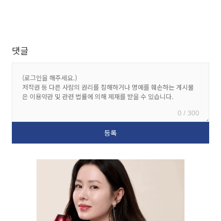
댓글
0 / 300