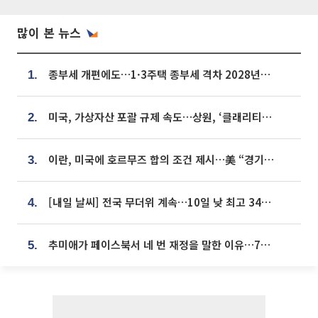
많이 본 뉴스
종부세 개편에도…1·3주택 종부세 격차 2028년부터 확대
1.
미국, 가상자산 포괄 규제 속도…상원, ‘클래리티법’ 9월 절차투표 추진
2.
이란, 미국에 호르무즈 합의 조건 제시…美 “경기 아직 안 끝나” [종합]
3.
[내일 날씨] 전국 무더위 계속…10일 낮 최고 34도 육박
4.
추미애가 페이스북서 네 번 재정을 말한 이유…7700억 추경 열쇠는 도의회에
5.