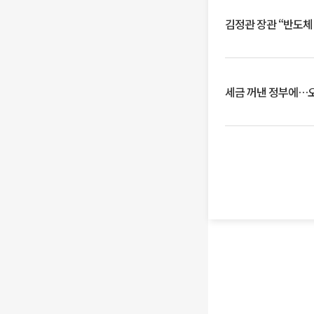
김정관 장관 “반도체
세금 꺼낸 정부에…오