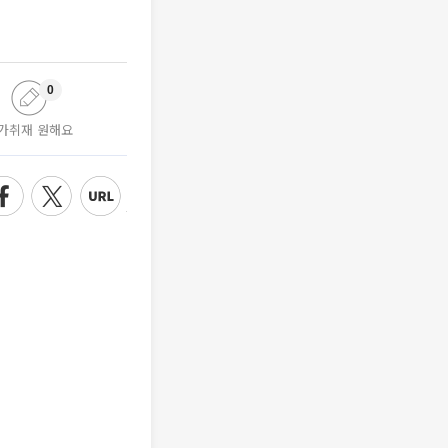
0
가취재 원해요