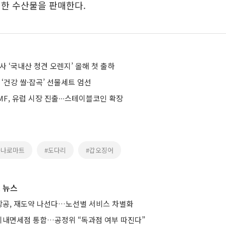
싱한 수산물을 판매한다.
사 ‘국내산 청견 오렌지’ 올해 첫 출하
 ‘건강 쌀·잡곡’ 선물세트 엄선
F, 유럽 시장 진출∙∙∙스테이블코인 확장
하나로마트
#도다리
#갑오징어
 뉴스
공, 재도약 나선다…노선별 서비스 차별화
기내면세점 통합…공정위 “독과점 여부 따진다”