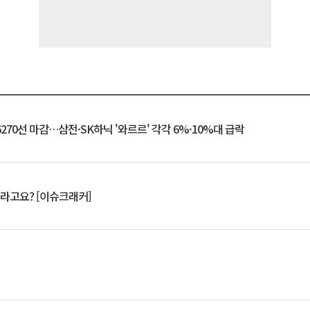
6270선 마감…삼전·SK하닉 '와르르' 각각 6%·10%대 급락
 깨라고요? [이슈크래커]