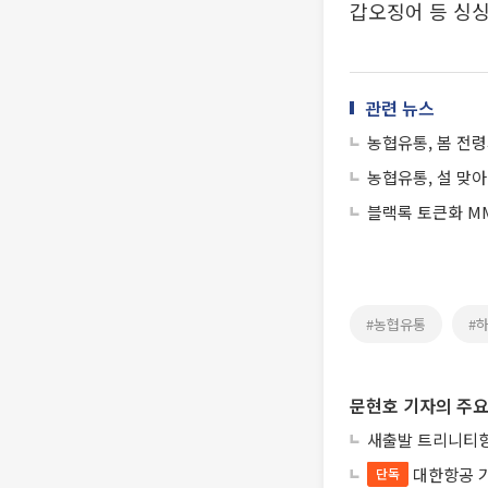
갑오징어 등 싱
관련 뉴스
농협유통, 봄 전령
농협유통, 설 맞아
블랙록 토큰화 MM
#농협유통
#
문현호 기자의 주요
새출발 트리니티항
대한항공 
단독