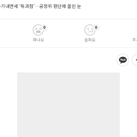
·기내면세 ‘독과점’…공정위 판단에 쏠린 눈
0
0
화나요
슬퍼요
추