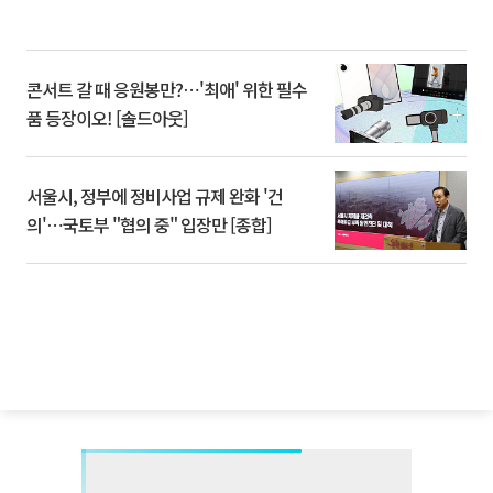
콘서트 갈 때 응원봉만?⋯'최애' 위한 필수
품 등장이오! [솔드아웃]
서울시, 정부에 정비사업 규제 완화 '건
의'⋯국토부 "협의 중" 입장만 [종합]