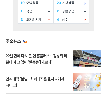
주요뉴스
22일 만에 다시 문 연 홈플러스…정상화 바
쁜데 재고 없어 ‘발동동’[가보니]
입추매직 '불발', 처서매직은 올까요? [해
시태그]