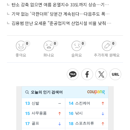
탄소 감축 없으면 여름 온열지수 33도까지 상승⋯기상청, 2100년 미래전망
기약 없는 '극한더위' 당분간 계속된다⋯다음주도 폭염·열대야 지속
김용범 만난 오세훈 "준공업지역 산업시설 비율 낮춰 공급 늘려야"
0
0
0
0
좋아요
화나요
슬퍼요
추가취재 원해요