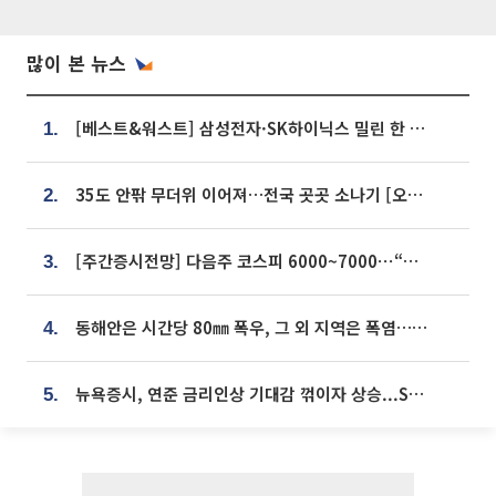
많이 본 뉴스
[베스트&워스트] 삼성전자·SK하이닉스 밀린 한 주…상상인증권은 85% 급등
1.
35도 안팎 무더위 이어져…전국 곳곳 소나기 [오늘 날씨]
2.
[주간증시전망] 다음주 코스피 6000~7000⋯“外人 수급은 정책이 변수”
3.
동해안은 시간당 80㎜ 폭우, 그 외 지역은 폭염…‘극과 극 날씨’
4.
뉴욕증시, 연준 금리인상 기대감 꺾이자 상승...S&P500 사상 최고치 [종합]
5.