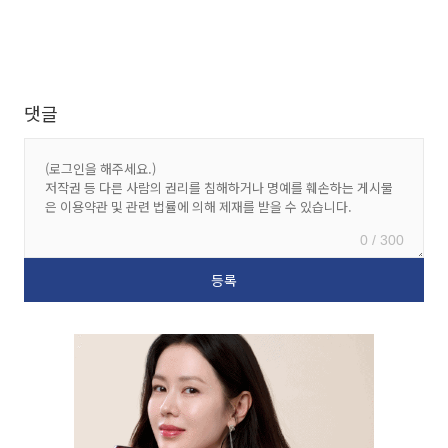
댓글
0 / 300