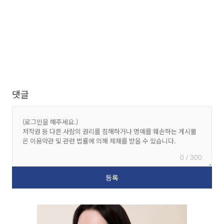
댓글
0 / 300