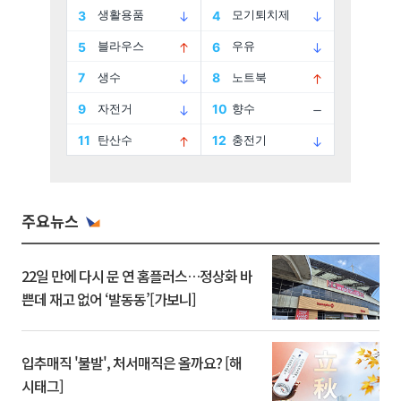
주요뉴스
22일 만에 다시 문 연 홈플러스…정상화 바
쁜데 재고 없어 ‘발동동’[가보니]
입추매직 '불발', 처서매직은 올까요? [해
시태그]