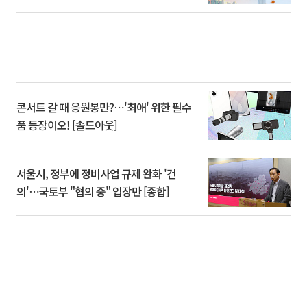
콘서트 갈 때 응원봉만?⋯'최애' 위한 필수
품 등장이오! [솔드아웃]
서울시, 정부에 정비사업 규제 완화 '건
의'⋯국토부 "협의 중" 입장만 [종합]