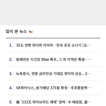
많이 본 뉴스
35도 안팎 무더위 이어져…전국 곳곳 소나기 [오늘 날씨]
1.
동해안은 시간당 80㎜ 폭우, 그 외 지역은 폭염…‘극과 극 날씨’
2.
뉴욕증시, 연준 금리인상 기대감 꺾이자 상승...S&P500 사상 최고치 [종합]
3.
SK하이닉스, 분기배당 375원 확정…주주환원책 9월로 앞당겨 발표
4.
美 ‘232조 하이브리드 제재’ 임박…K-태양광, 불확실성 털고 날개 다나
5.