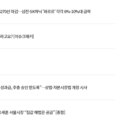
6270선 마감…삼전·SK하닉 '와르르' 각각 6%·10%대 급락
 깨라고요? [이슈크래커]
 성과급, 주총 승인 받도록”…상법·자본시장법 개정 시사
세훈 서울시장 “집값 해법은 공급” [종합]