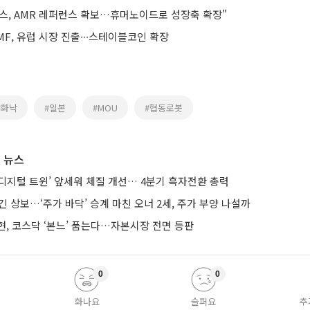
스, AMR 레퍼런스 확보…휴머노이드로 성장축 확장"
F, 유럽 시장 진출∙∙∙스테이블코인 확장
#화낙
#일본
#MOU
#협동로봇
 뉴스
AI·디지털 트윈’ 앞세워 체질 개선… 4분기 흑자전환 총력
긴 상보…‘주가 바닥’ 승계 마친 오너 2세, 주가 부양 나설까
현, 코스닥 ‘본느’ 품는다…자본시장 전면 등판
0
0
화나요
슬퍼요
추