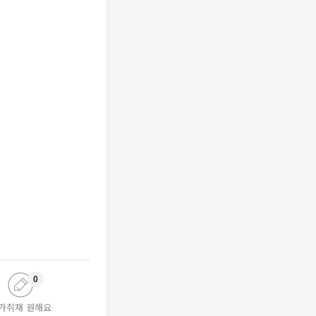
0
가취재 원해요