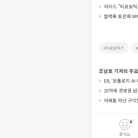
아리스 "티로보틱
블랙록 토큰화 MM
#티로보틱스
조남호 기자의 주요
E8, ‘온톨로지 
25억에 경영권 넘
아워홈 떠난 구미
0
좋아요