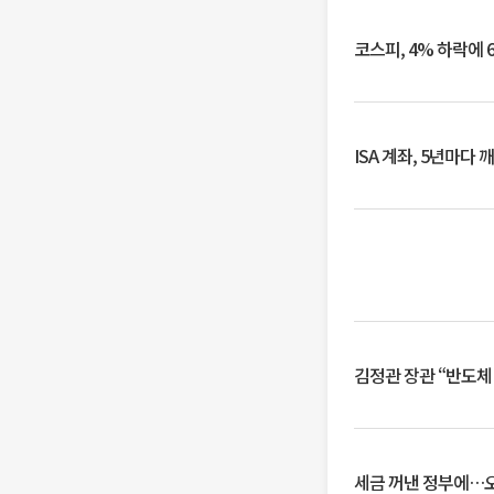
코스피, 4% 하락에 
ISA 계좌, 5년마다
김정관 장관 “반도체
세금 꺼낸 정부에…오