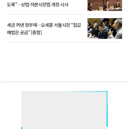
도록”…상법·자본시장법 개정 시사
세금 꺼낸 정부에…오세훈 서울시장 “집값
해법은 공급” [종합]