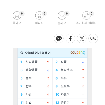
0
0
0
0
좋아요
화나요
슬퍼요
추가취재 원해요