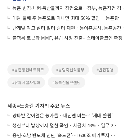
농촌 빈집·체험·특산물까지 창업으로…정부, 농촌창업 경진대회 개최
매달 둘째 주 농촌으로 떠나면 최대 50% 할인…‘농촌관광 가는 주간’ 연중 운영
난개발 막고 삶터·일터·쉼터 재편…농어촌공사, 농촌공간 전담TF 확대
블랙록 토큰화 MMF, 유럽 시장 진출∙∙∙스테이블코인 확장
#농촌창업네트워크
#농림축산식품부
#빈집활용
#유휴시설사업화
#농특산물브랜딩
세종=노승길 기자의 주요 뉴스
양파밭 갈아엎은 농가들…내년엔 마늘로 ‘재배 쏠림’
생산부터 밥상까지 덮친 폭염…시금치 43%ㆍ열무 28% 급등
용인·호남 반도체 산단 ‘속도전’…1600조 메가투자 이행 총력