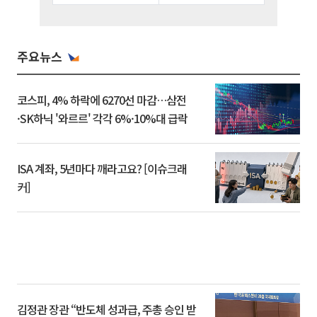
주요뉴스
코스피, 4% 하락에 6270선 마감…삼전
·SK하닉 '와르르' 각각 6%·10%대 급락
ISA 계좌, 5년마다 깨라고요? [이슈크래
커]
김정관 장관 “반도체 성과급, 주총 승인 받