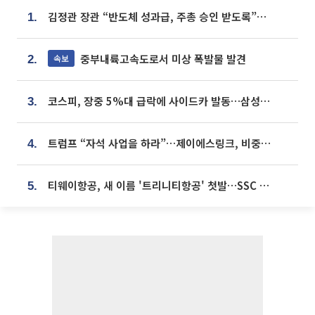
김정관 장관 “반도체 성과급, 주총 승인 받도록”…상법·자본시장법 개정 시사
1.
중부내륙고속도로서 미상 폭발물 발견
속보
2.
코스피, 장중 5%대 급락에 사이드카 발동…삼성·SK 동반 폭락
3.
트럼프 “자석 사업을 하라”…제이에스링크, 비중국 영구자석 공급망 구축 속도
4.
티웨이항공, 새 이름 '트리니티항공' 첫발…SSC 전략 본격화
5.