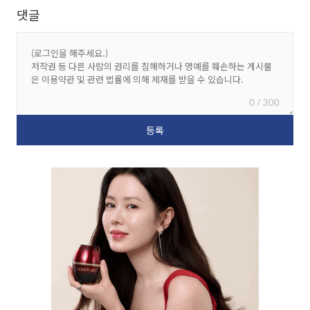
댓글
0 / 300