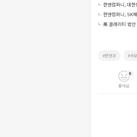
한앤컴퍼니, 대한
한앤컴퍼니, SK해
美 클래리티 법안
#한앤코
#사
0
좋아요