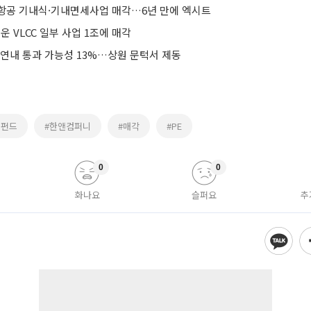
항공 기내식·기내면세사업 매각…6년 만에 엑시트
운 VLCC 일부 사업 1조에 매각
 연내 통과 가능성 13%…상원 문턱서 제동
모펀드
#한앤컴퍼니
#매각
#PE
0
0
화나요
슬퍼요
추