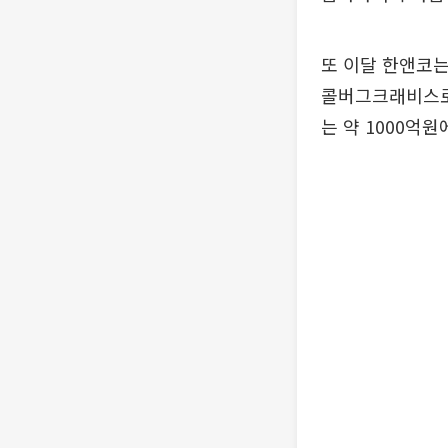
또 이달 한앤코는
콜버그크래비스로버
는 약 1000억원