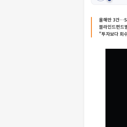
올해만 3건…S
블라인드펀드별
"투자보다 회