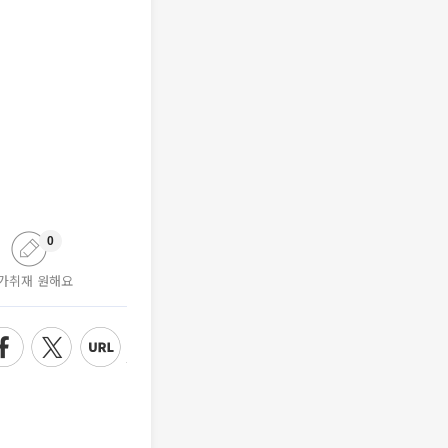
0
가취재 원해요