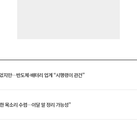
일 벗었지만…반도체·배터리 업계 “시행령이 관건”
한 목소리 수렴…이달 말 정리 가능성”