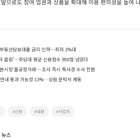
“앞으로도 참여 업권과 상품을 확대해 이용 편의성을 높여 
 부동산담보대출 금리 인하⋯최저 2%대
자 쏠림’⋯주담대 평균 신용점수 950점 넘었다
자본시장 불공정거래⋯ 조사 즉시 특사경 수사 전환
 연내 통과 가능성 13%…상원 문턱서 제동
출
#신용
#대환
#사업자
 뉴스