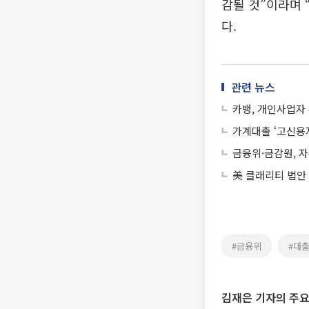
감될 것”이라며 
다.
관련 뉴스
카뱅, 개인사업자
가계대출 ‘고신용
금융위·금감원, 
美 클래리티 법안
#금융위
#대
김재은 기자의 주요