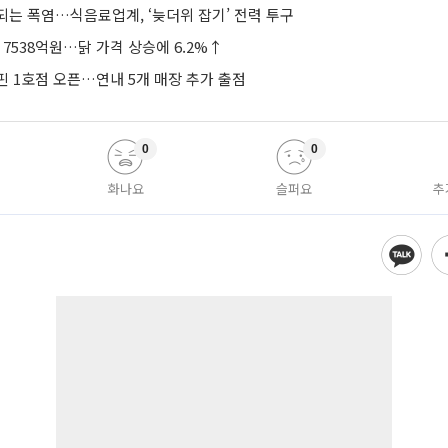
되는 폭염…식음료업계, ‘늦더위 잡기’ 전력 투구
 7538억원…닭 가격 상승에 6.2%↑
핀 1호점 오픈…연내 5개 매장 추가 출점
0
0
화나요
슬퍼요
추