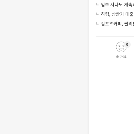
입추 지나도 계속
하림, 상반기 매출
컴포즈커피, 필리
0
좋아요