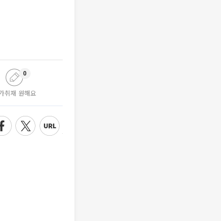
0
가취재 원해요