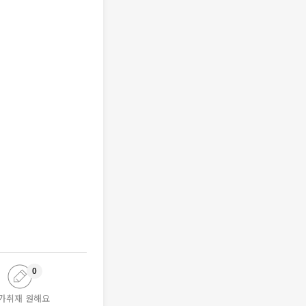
0
가취재 원해요