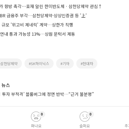
가 향방 촉각⋯호재 알린 한미반도체ㆍ삼천당제약 관심↑
PBR 금융주 부각…삼천당제약·상상인증권 등 '上'
조 규모 '위고비 제네릭' 계약…상한가 직행
 연내 통과 가능성 13%…상원 문턱서 제동
#삼천당제약
#SK하이닉스
#기아
#현대차
 뉴스
시 투자 부적격’ 블룸버그에 정면 반박…“근거 불분명”
0
0
화나요
슬퍼요
추