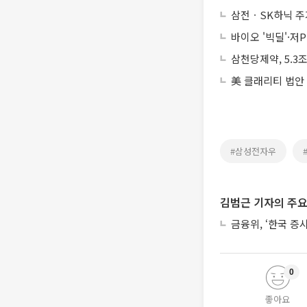
삼전ㆍSK하닉 주
바이오 '빅딜'·저
삼천당제약, 5.3
美 클래리티 법안
#삼성전자우
김범근 기자의 주요
금융위, ‘한국 증
0
좋아요