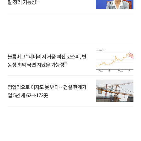
말 정리 가능성”
블룸버그 “레버리지 거품 빠진 코스피, 변
동성 최악 국면 지났을 가능성”
영업익으로 이자도 못 낸다…건설 한계기
업 5년 새 62→173곳