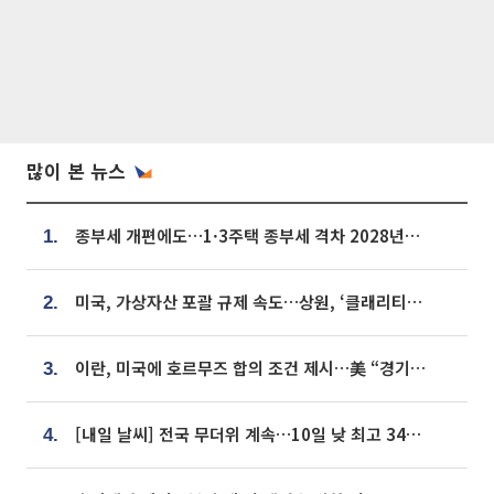
많이 본 뉴스
종부세 개편에도…1·3주택 종부세 격차 2028년부터 확대
1.
미국, 가상자산 포괄 규제 속도…상원, ‘클래리티법’ 9월 절차투표 추진
2.
이란, 미국에 호르무즈 합의 조건 제시…美 “경기 아직 안 끝나” [종합]
3.
[내일 날씨] 전국 무더위 계속…10일 낮 최고 34도 육박
4.