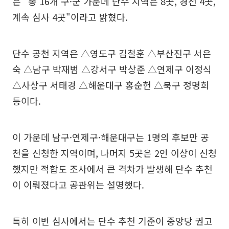
은 "총 16개 구·군 가운데 단수 지역은 8곳, 경선 4곳,
계속 심사 4곳"이라고 밝혔다.
단수 공천 지역은 △영도구 김철훈 △부산진구 서은
숙 △남구 박재범 △강서구 박상준 △연제구 이정식
△사상구 서태경 △해운대구 홍순헌 △북구 정명희
등이다.
이 가운데 남구·연제구·해운대구는 1명의 후보만 공
천을 신청한 지역이며, 나머지 5곳은 2인 이상이 신청
했지만 적합도 조사에서 큰 격차가 발생해 단수 추천
이 이뤄졌다고 공관위는 설명했다.
특히 이번 심사에서는 단수 추천 기준이 중앙당 권고