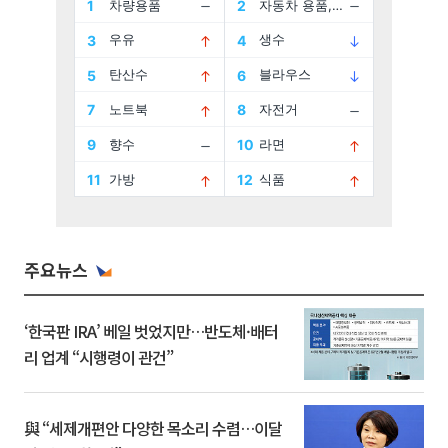
주요뉴스
‘한국판 IRA’ 베일 벗었지만…반도체·배터
리 업계 “시행령이 관건”
與 “세제개편안 다양한 목소리 수렴…이달