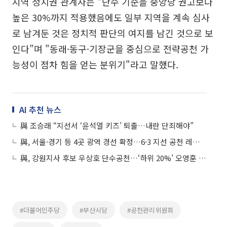
지역 정치권 관계자는 “단수 기준을 중앙당 권고보다
높은 30%까지 적용했음에도 일부 지역을 계속 심사
로 남겨둔 것은 정치적 판단의 여지를 남긴 것으로 보
인다”며 "동래·동구·기장군을 중심으로 전략공천 가
능성이 점차 힘을 얻는 분위기"라고 말했다.
AI 추천 뉴스
與 조승래 “지선서 ‘윤석열 키즈’ 퇴출…내란 단죄해야”
與, 서울·경기 등 4곳 광역 경선 확정…6·3 지선 공천 레이스 본격화
與, 강원지사 후보 우상호 단수공천…‘하위 20%’ 오영훈 이의신청 기각
#더불어민주당
#부산시당
#공천관리위원회