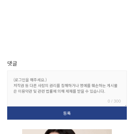
댓글
0 / 300