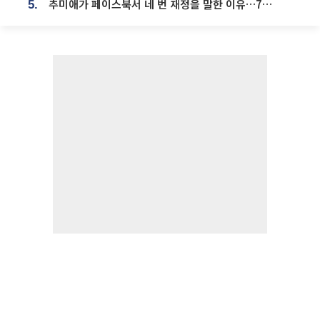
추미애가 페이스북서 네 번 재정을 말한 이유…7700억 추경 열쇠는 도의회에
5.