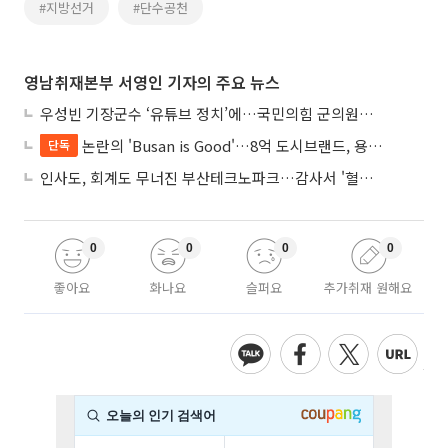
#지방선거
#단수공천
영남취재본부 서영인 기자의 주요 뉴스
우성빈 기장군수 ‘유튜브 정치’에…국민의힘 군의원들 집단 반발
논란의 'Busan is Good'…8억 도시브랜드, 용산 대통령실 CI 업체가 수행
단독
인사도, 회계도 무너진 부산테크노파크…감사서 '혈세 유용·인사 뒤집기' 적발
0
0
0
0
좋아요
화나요
슬퍼요
추가취재 원해요