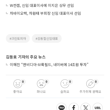
W컨셉, 신임 대표이사에 이지은 상무 선임
차바이오텍, 차원태 부회장 신임 대표이사 선임
#크린토피아
#김동철신임대표
김동효 기자의 주요 뉴스
이해진 “엔비디아·브룩필드, 네이버에 14조원 투자”
0
0
0
0
좋아요
화나요
슬퍼요
추가취재 원해요