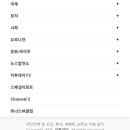
국제
정치
사회
오피니언
문화·라이프
뉴스발전소
이투데이TV
스페셜리포트
Channel 5
위너스IR클럽
무단전재 및 수집, 복사, 재배포, AI학습 이용 금지
Copyright 2006.
이투데이
. All rights reserved