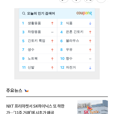
주요뉴스
NXT 프리마켓서 SK하이닉스 또 하한
가⋯‘11주 거래’에 시초가 왜곡