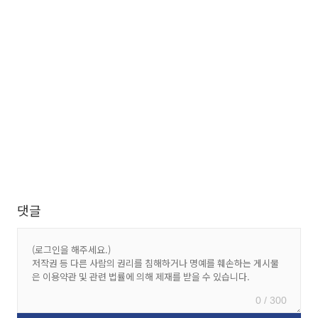
댓글
0 / 300