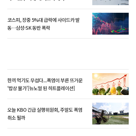
코스피, 장중 5%대 급락에 사이드카 발
동…삼성·SK 동반 폭락
한끼 먹기도 무섭다...폭염이 부른 뜨거운
‘밥상 물가’[뉴노멀 된 히트플레이션]
오늘 KBO 긴급 실행위원회, 주말도 폭염
취소 될까