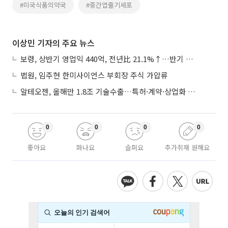
#미국식품의약국
#중간엽줄기세포
이상민 기자의 주요 뉴스
보령, 상반기 영업익 440억, 전년比 21.1%↑…반기 역대 최대
법원, 임주현 한미사이언스 부회장 주식 가압류
알테오젠, 올해만 1.8조 기술수출…특허·계약·상업화 ‘삼박자’
0
0
0
0
좋아요
화나요
슬퍼요
추가취재 원해요