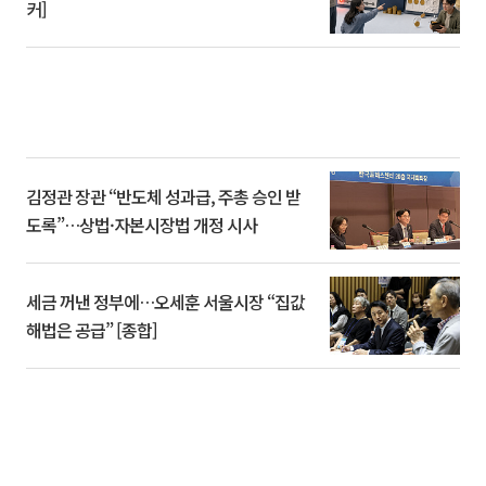
커]
김정관 장관 “반도체 성과급, 주총 승인 받
도록”…상법·자본시장법 개정 시사
세금 꺼낸 정부에…오세훈 서울시장 “집값
해법은 공급” [종합]