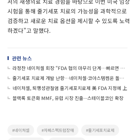
서의 재생의료 치료 경험을 바탕으로 이번 미국 임상
시험을 통해 줄기세포 치료의 가능성을 과학적으로
검증하고 새로운 치료 옵션을 제시할 수 있도록 노력
하겠다”고 말했다.
관련 뉴스
라정찬 네이처셀 회장 “FDA 협의 마무리 단계…빠르면 내년 美 3상 착수”
줄기세포 치료제 개발 난항…네이처셀·코아스템켐온 돌파구는?
네이처셀, 퇴행성관절염 줄기세포치료제 美 FDA 지정에 上
블랙록 토큰화 MMF, 유럽 시장 진출∙∙∙스테이블코인 확장
#네이처셀
#자폐스펙트럼장애
#줄기세포치료제