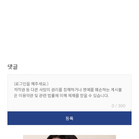
댓글
0 / 300