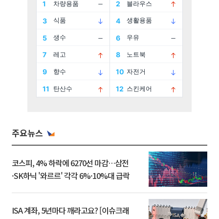
주요뉴스
코스피, 4% 하락에 6270선 마감…삼전
·SK하닉 '와르르' 각각 6%·10%대 급락
ISA 계좌, 5년마다 깨라고요? [이슈크래