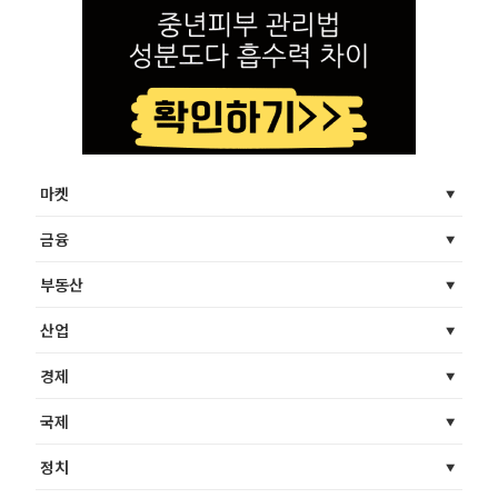
마켓
금융
부동산
산업
경제
국제
정치