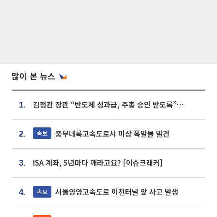
많이 본 뉴스
김정관 장관 “반도체 성과급, 주총 승인 받도록”…상법·자본시장법 개정 시사
1.
중부내륙고속도로서 미상 폭발물 발견
속보
2.
ISA 계좌, 5년마다 깨라고요? [이슈크래커]
3.
서울양양고속도로 이천터널 앞 사고 발생
속보
4.