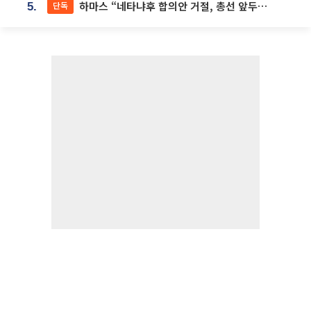
하마스 “네타냐후 합의안 거절, 총선 앞두고 시간 끌기”
단독
5.