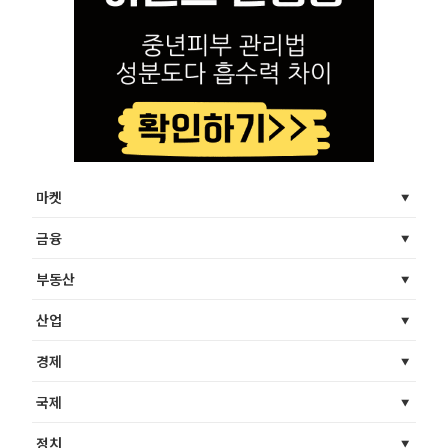
마켓
금융
부동산
산업
경제
국제
정치