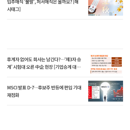
입추매직 '불발', 처서매직은 올까요? [해
시태그]
후계자 없어도 회사는 남긴다?…‘제3자 승
계’ 시험대 오른 中企 현장 [기업승계 대전
환]
MSCI 발표 D-7…후보주 반등에 편입 기대
재점화