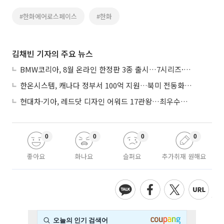
#한화에어로스페이스
#한화
김채빈 기자의 주요 뉴스
BMW코리아, 8월 온라인 한정판 3종 출시…7시리즈·X7·M340i 투어링
한온시스템, 캐나다 정부서 100억 지원…북미 전동화 시장 가속
현대차·기아, 레드닷 디자인 어워드 17관왕…최우수상 2개 수상
0
0
0
0
좋아요
화나요
슬퍼요
추가취재 원해요