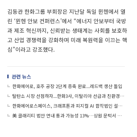
김동관 한화그룹 부회장은 지난달 독일 뮌헨에서 열
린 ‘뮌헨 안보 컨퍼런스’에서 “에너지 안보부터 국방
과 제조 혁신까지, 신뢰받는 생태계는 사회를 보호하
고 산업 경쟁력을 강화하며 미래 복원력을 이끄는 핵
심”이라고 강조했다.
관련 뉴스
한화에어로, 호주 공장 2단계 증축 완료...레드백 생산 돌입
탈탄소 시장 선점하자...한화3사, 이탈리아 선급과 친환경 선박 개발 MOU 체결
한화에어로스페이스, 크래프톤과 피지컬 AI 합작법인 설립…방산·제조 협력
美 클래리티 법안 연내 통과 가능성 13%…상원 문턱서 제동