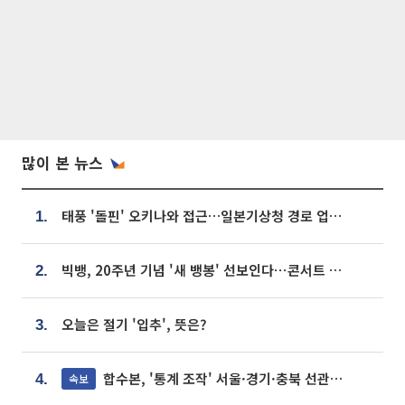
많이 본 뉴스
태풍 '돌핀' 오키나와 접근…일본기상청 경로 업데이트
1.
빅뱅, 20주년 기념 '새 뱅봉' 선보인다⋯콘서트 앞두고 팝업 개최
2.
오늘은 절기 '입추', 뜻은?
3.
합수본, '통계 조작' 서울·경기·충북 선관위 등 추가 압수수색
속보
4.