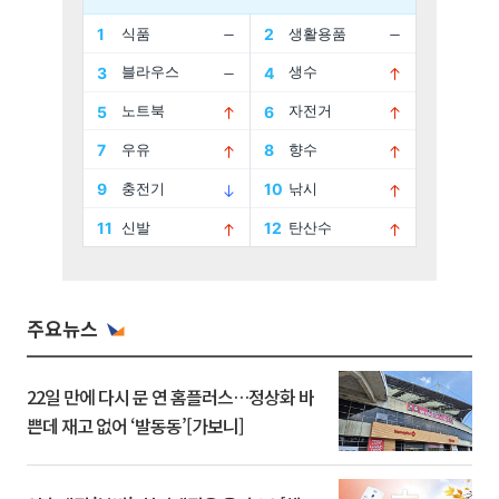
주요뉴스
22일 만에 다시 문 연 홈플러스…정상화 바
쁜데 재고 없어 ‘발동동’[가보니]