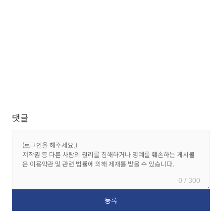
댓글
0 / 300