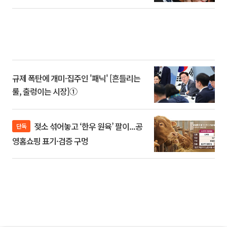
규제 폭탄에 개미·집주인 '패닉' [흔들리는
룰, 출렁이는 시장]①
젖소 섞어놓고 ‘한우 원육’ 팔이...공
단독
영홈쇼핑 표기·검증 구멍