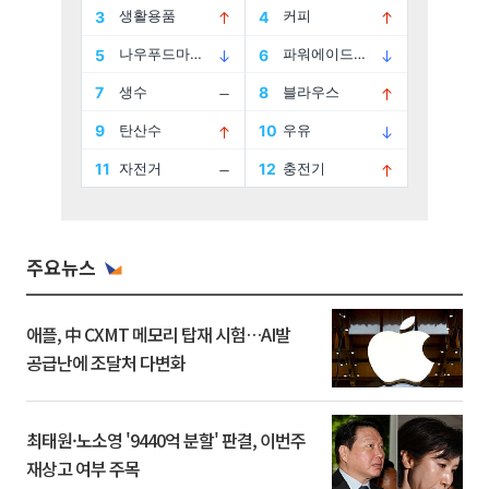
주요뉴스
애플, 中 CXMT 메모리 탑재 시험…AI발
공급난에 조달처 다변화
최태원·노소영 '9440억 분할' 판결, 이번주
재상고 여부 주목