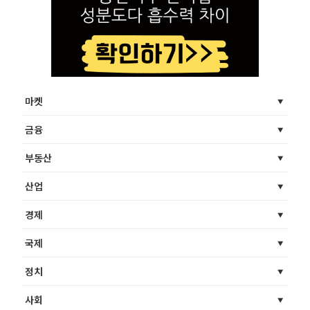
마켓
금융
부동산
산업
경제
국제
정치
사회