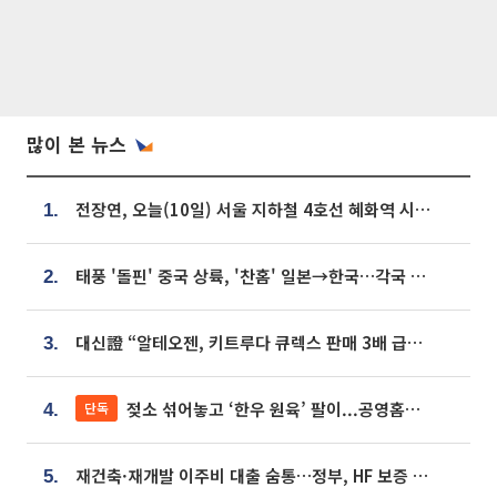
많이 본 뉴스
전장연, 오늘(10일) 서울 지하철 4호선 혜화역 시위…1호선 용산역 무정차
1.
태풍 '돌핀' 중국 상륙, '찬홈' 일본→한국…각국 기상청 예상 경로는?
2.
대신證 “알테오젠, 키트루다 큐렉스 판매 3배 급증…목표가 41만원 상향”
3.
젖소 섞어놓고 ‘한우 원육’ 팔이...공영홈쇼핑 표기·검증 구멍
단독
4.
재건축·재개발 이주비 대출 숨통…정부, HF 보증 신설 추진
5.