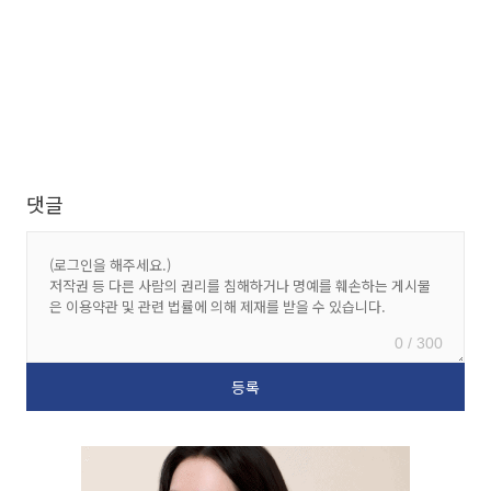
댓글
0 / 300