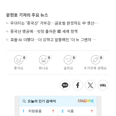
문현호 기자의 주요 뉴스
무뎌지는 ‘중국산’ 거부감…글로벌 완성차도 中 생산·협력 확대
중국산 맹공에…빗장 풀어준 韓 세제 정책
효율·AI 더했다…더 강하고 알뜰해진 ‘더 뉴 그랜저 하이브리드’
0
0
0
0
좋아요
화나요
슬퍼요
추가취재 원해요