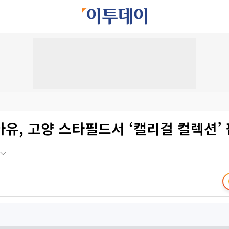
유, 고양 스타필드서 ‘캘리걸 컬렉션’