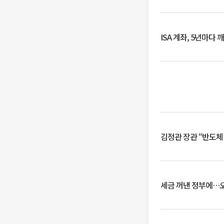
ISA 계좌, 5년마다
김정관 장관 “반도체
세금 꺼낸 정부에…오