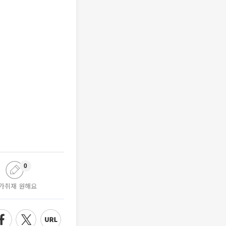
0
가취재 원해요