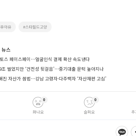
#후아유
#스타필드고양
 뉴스
 토스 페이스페이⋯얼굴인식 결제 확산 속도낸다
 9조 벌었지만 ‘건전성 뒷걸음’⋯중기대출 문턱 높아지나
해진 자산가 셈법⋯강남 고령자·다주택자 ‘자산재편 고심’
0
0
화나요
슬퍼요
추