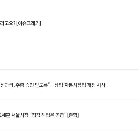
 깨라고요? [이슈크래커]
 성과급, 주총 승인 받도록”…상법·자본시장법 개정 시사
세훈 서울시장 “집값 해법은 공급” [종합]