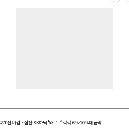
6270선 마감…삼전·SK하닉 '와르르' 각각 6%·10%대 급락