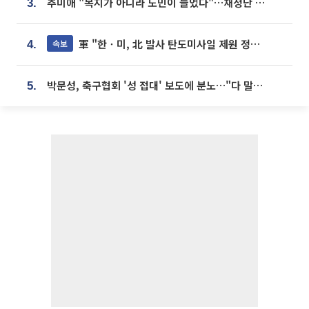
추미애 "복지가 아니라 도민이 늘었다"…재정난 책임론 정면돌파
3.
軍 "한ㆍ미, 北 발사 탄도미사일 제원 정밀분석 중"
속보
4.
박문성, 축구협회 '성 접대' 보도에 분노…"다 말아먹으려고 작정했나"
5.