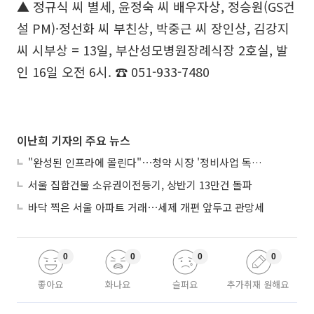
▲ 정규식 씨 별세, 윤정숙 씨 배우자상, 정승원(GS건
설 PM)·정선화 씨 부친상, 박중근 씨 장인상, 김강지
씨 시부상 = 13일, 부산성모병원장례식장 2호실, 발
인 16일 오전 6시. ☎ 051-933-7480
이난희 기자의 주요 뉴스
"완성된 인프라에 몰린다"⋯청약 시장 '정비사업 독주' 42배 격차
서울 집합건물 소유권이전등기, 상반기 13만건 돌파
바닥 찍은 서울 아파트 거래⋯세제 개편 앞두고 관망세
0
0
0
0
좋아요
화나요
슬퍼요
추가취재 원해요