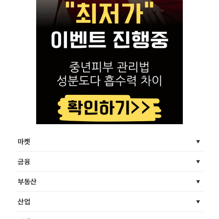
마켓
금융
부동산
산업