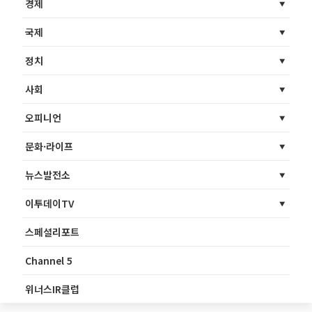
경제
국제
정치
사회
오피니언
문화·라이프
뉴스발전소
이투데이TV
스페셜리포트
Channel 5
위너스IR클럽