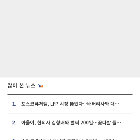
많이 본 뉴스
포스코퓨처엠, LFP 시장 뚫었다…배터리사와 대규모 장기 공급 합의
1.
아옳이, 한의사 김형배와 벌써 200일⋯꽃다발 들고 "프러포즈 아냐"
2.