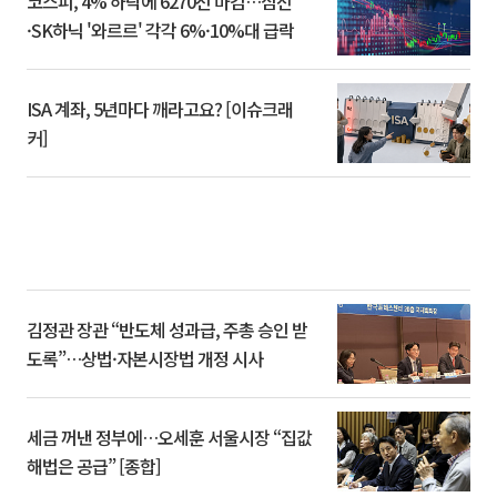
코스피, 4% 하락에 6270선 마감…삼전
·SK하닉 '와르르' 각각 6%·10%대 급락
ISA 계좌, 5년마다 깨라고요? [이슈크래
커]
김정관 장관 “반도체 성과급, 주총 승인 받
도록”…상법·자본시장법 개정 시사
세금 꺼낸 정부에…오세훈 서울시장 “집값
해법은 공급” [종합]