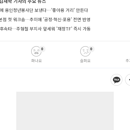
김재학 기자의 주요 뉴스
낭에 용인청년봉사단 보낸다…'좋아용 거리' 만든다
본점 첫 워크숍…추미애 '공정·혁신·포용' 전면 반영
 후속타…주형철 부지사 앞세워 '재정TF' 즉시 가동
0
0
화나요
슬퍼요
추