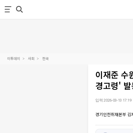
이투데이
사회
전국
이재준 수원
경고령' 발
입력 2026-03-13 17:19
경기인천취재본부 김