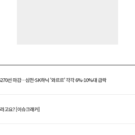
6270선 마감…삼전·SK하닉 '와르르' 각각 6%·10%대 급락
 깨라고요? [이슈크래커]