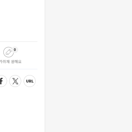
0
가취재 원해요