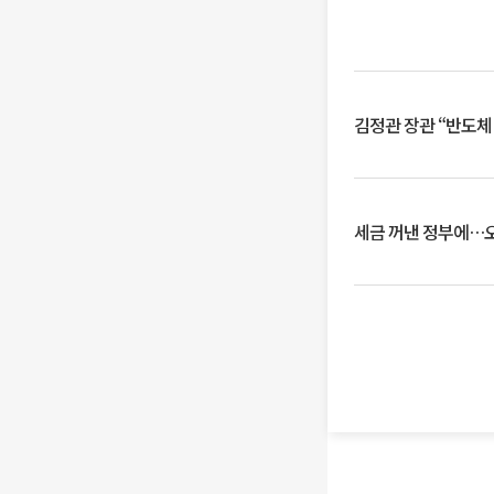
김정관 장관 “반도체
세금 꺼낸 정부에…오