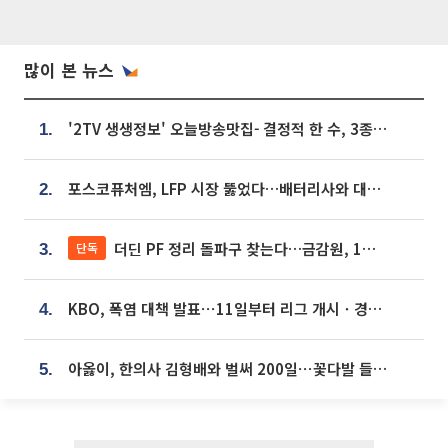
많이 본 뉴스
'2TV 생생정보' 오늘방송맛집- 결정적 한 수, 3종 메밀면! 메밀 소바 맛집 '의○○○○'
1.
포스코퓨처엠, LFP 시장 뚫었다…배터리사와 대규모 장기 공급 합의
2.
더딘 PF 정리 돌파구 찾는다…금감원, 1년 반 만에 매각설명회 재개
단독
3.
KBO, 폭염 대책 발표⋯11일부터 리그 개시ㆍ경기 오후 7시 시작
4.
아옳이, 한의사 김형배와 벌써 200일⋯꽃다발 들고 "프러포즈 아냐"
5.