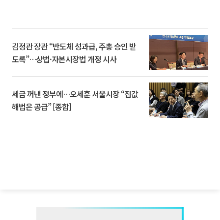
김정관 장관 “반도체 성과급, 주총 승인 받
도록”…상법·자본시장법 개정 시사
세금 꺼낸 정부에…오세훈 서울시장 “집값
해법은 공급” [종합]