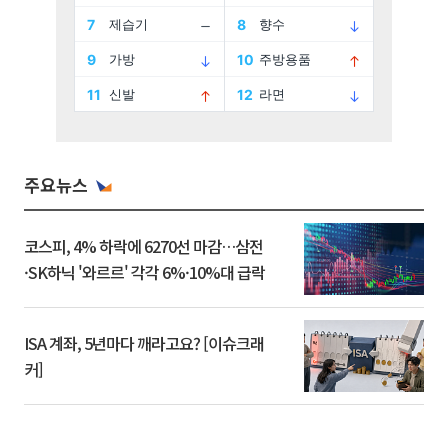
주요뉴스
코스피, 4% 하락에 6270선 마감…삼전
·SK하닉 '와르르' 각각 6%·10%대 급락
ISA 계좌, 5년마다 깨라고요? [이슈크래
커]