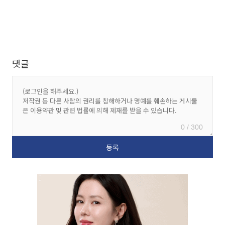
댓글
0 / 300