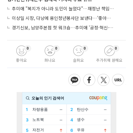
추미애 "복지가 아니라 도민이 늘었다"…재정난 책임론 정면돌파
이상일 시장, 다낭에 용인청년봉사단 보낸다…'좋아용 거리' 만든다
경기신보, 남양주본점 첫 워크숍…추미애 '공정·혁신·포용' 전면 반영
0
0
0
0
좋아요
화나요
슬퍼요
추가취재 원해요