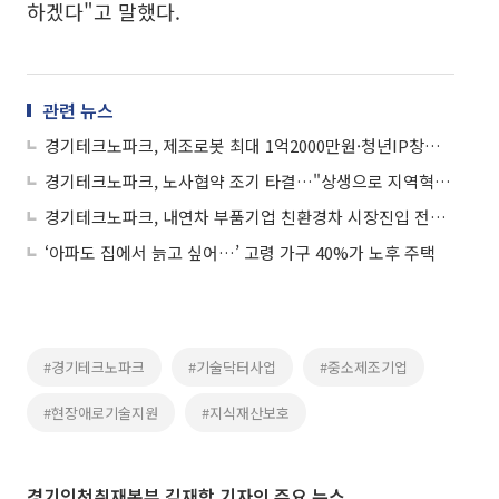
하겠다"고 말했다.
관련 뉴스
경기테크노파크, 제조로봇 최대 1억2000만원·청년IP창업교육 동시 모집
경기테크노파크, 노사협약 조기 타결…"상생으로 지역혁신 선도"
경기테크노파크, 내연차 부품기업 친환경차 시장진입 전면 지원…7개사 선발
‘아파도 집에서 늙고 싶어…’ 고령 가구 40%가 노후 주택
#경기테크노파크
#기술닥터사업
#중소제조기업
#현장애로기술지원
#지식재산보호
경기인천취재본부 김재학 기자의 주요 뉴스