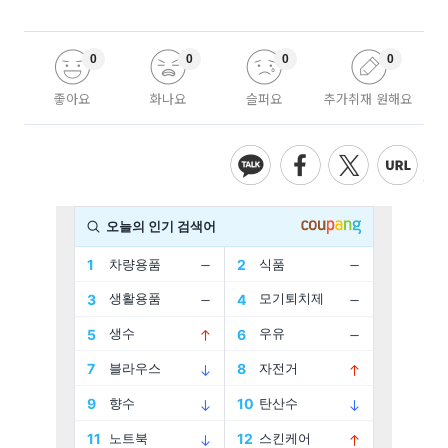
0
0
0
0
좋아요
화나요
슬퍼요
추가취재 원해요