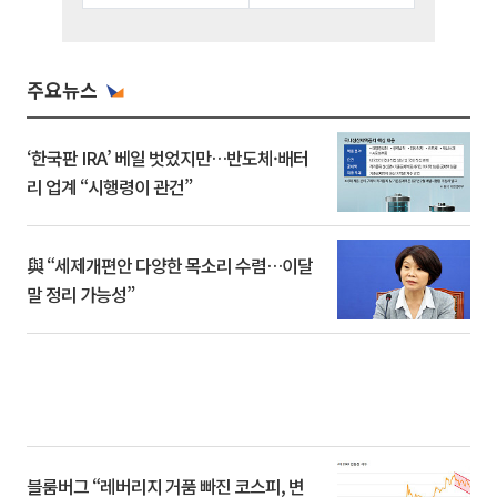
주요뉴스
‘한국판 IRA’ 베일 벗었지만…반도체·배터
리 업계 “시행령이 관건”
與 “세제개편안 다양한 목소리 수렴…이달
말 정리 가능성”
블룸버그 “레버리지 거품 빠진 코스피, 변