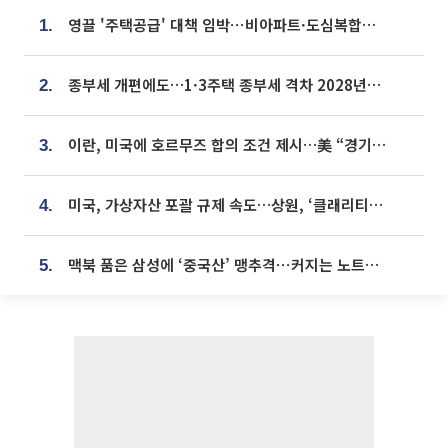
영끌 '주택공급' 대책 임박⋯비아파트·도심복합까지 총동원
1.
종부세 개편에도…1·3주택 종부세 격차 2028년부터 확대
2.
이란, 미국에 호르무즈 합의 조건 제시…美 “경기 아직 안 끝나” [종합]
3.
미국, 가상자산 포괄 규제 속도…상원, ‘클래리티법’ 9월 절차투표 추진
4.
맥북 품은 삼성에 ‘중국산’ 맹추격⋯커지는 노트북 OLED 시장
5.