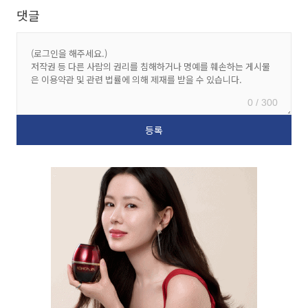
댓글
0 / 300