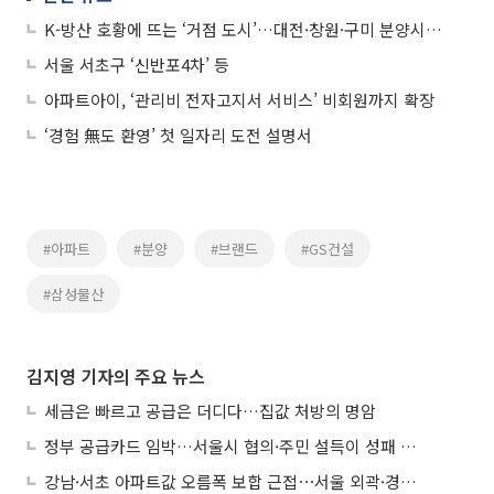
K-방산 호황에 뜨는 ‘거점 도시’…대전·창원·구미 분양시장도 들썩
서울 서초구 ‘신반포4차’ 등
아파트아이, ‘관리비 전자고지서 서비스’ 비회원까지 확장
‘경험 無도 환영’ 첫 일자리 도전 설명서
#아파트
#분양
#브랜드
#GS건설
#삼성물산
김지영 기자의 주요 뉴스
세금은 빠르고 공급은 더디다…집값 처방의 명암
정부 공급카드 임박…서울시 협의·주민 설득이 성패 가른다
강남·서초 아파트값 오름폭 보합 근접⋯서울 외곽·경기 남부 중심 매수세