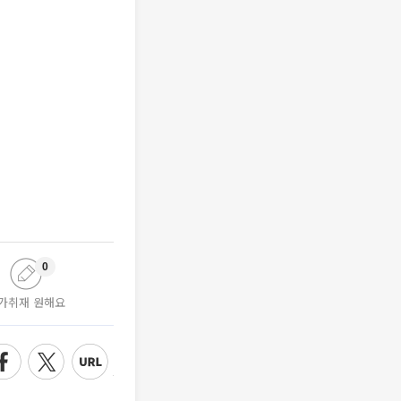
0
가취재 원해요