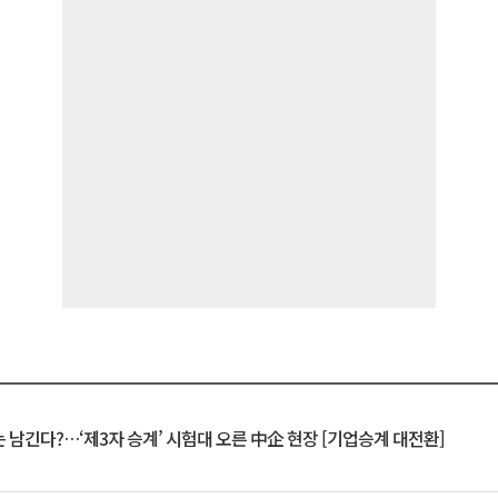
 남긴다?…‘제3자 승계’ 시험대 오른 中企 현장 [기업승계 대전환]