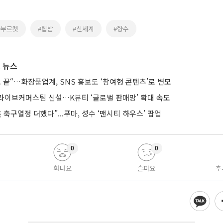
라부르켓
#립밤
#신세계
#향수
 뉴스
 끝“…화장품업계, SNS 홍보도 ‘참여형 콘텐츠’로 변모
라이브커머스팀 신설…K뷰티 ‘글로벌 판매망’ 확대 속도
 축구열정 더했다”...푸마, 성수 ‘맨시티 하우스’ 팝업
0
0
화나요
슬퍼요
추