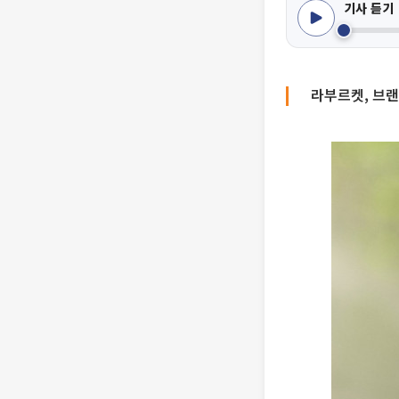
기사 듣기
라부르켓, 브랜드