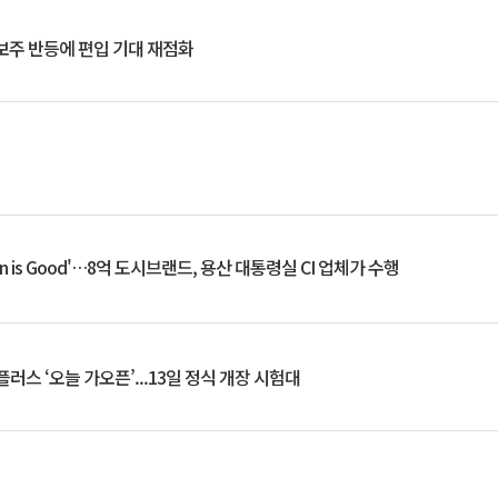
후보주 반등에 편입 기대 재점화
an is Good'…8억 도시브랜드, 용산 대통령실 CI 업체가 수행
플러스 ‘오늘 가오픈’...13일 정식 개장 시험대