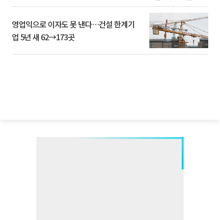
영업익으로 이자도 못 낸다…건설 한계기
업 5년 새 62→173곳