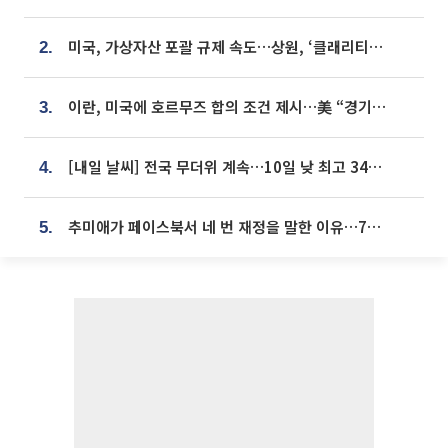
미국, 가상자산 포괄 규제 속도…상원, ‘클래리티법’ 9월 절차투표 추진
2.
이란, 미국에 호르무즈 합의 조건 제시…美 “경기 아직 안 끝나” [종합]
3.
[내일 날씨] 전국 무더위 계속…10일 낮 최고 34도 육박
4.
추미애가 페이스북서 네 번 재정을 말한 이유…7700억 추경 열쇠는 도의회에
5.