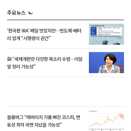
주요뉴스
‘한국판 IRA’ 베일 벗었지만…반도체·배터
리 업계 “시행령이 관건”
與 “세제개편안 다양한 목소리 수렴…이달
말 정리 가능성”
블룸버그 “레버리지 거품 빠진 코스피, 변
동성 최악 국면 지났을 가능성”