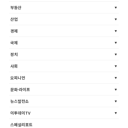
부동산
산업
경제
국제
정치
사회
오피니언
문화·라이프
뉴스발전소
이투데이TV
스페셜리포트