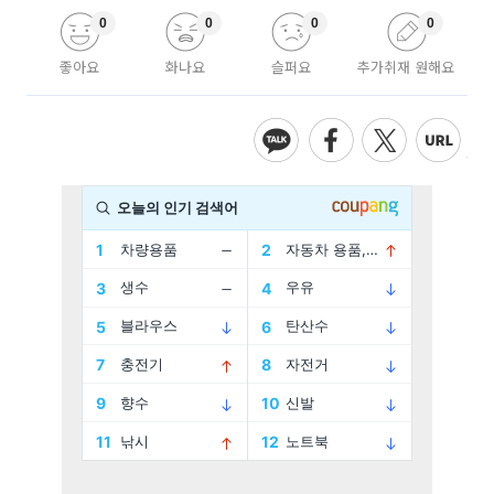
0
0
0
0
좋아요
화나요
슬퍼요
추가취재 원해요