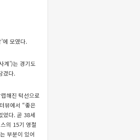
’에 모였다.
솔사계’)는 경기도
담겼다.
 날렵해진 턱선으로
인터뷰에서 “좋은
었다. 곧 38세
포스의 15기 영철
맞는 부분이 있어