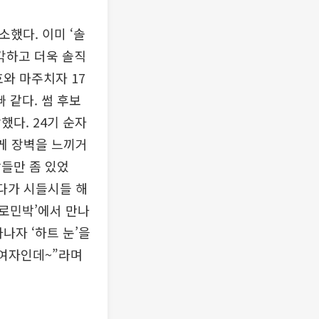
소했다. 이미 ‘솔
각하고 더욱 솔직
호와 마주치자 17
 같다. 썸 후보
했다. 24기 순자
제게 장벽을 느끼거
들만 좀 있었
보다가 시들시들 해
솔로민박’에서 만나
나자 ‘하트 눈’을
 여자인데~”라며