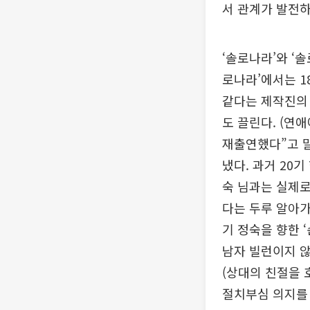
서 관계가 발전하
‘솔로나라’와 ‘솔
로나라’에서는 1
같다는 제작진의
도 끌린다. (연
재출연했다”고 말
냈다. 과거 20기
숙 님과는 실제로
다는 두루 알아가
기 정숙을 향한 
남자 빌런이지 않
(상대의 친절을 
절치부심 의지를