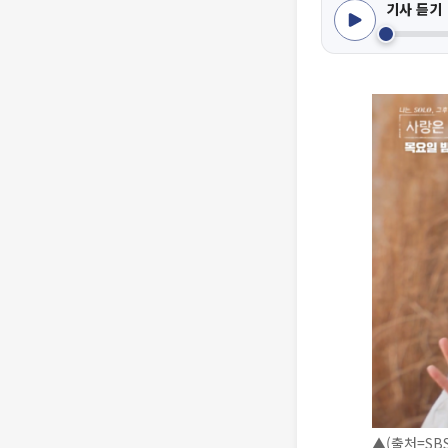
기사 듣기
▲(출처=SBS