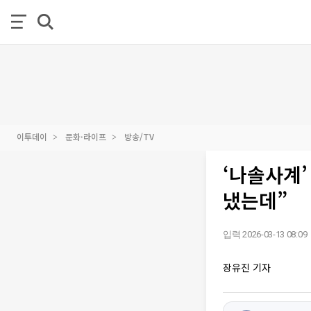
이투데이
문화·라이프
방송/TV
‘나솔사계’
냈는데”
입력 2026-03-13 08:09
장유진 기자