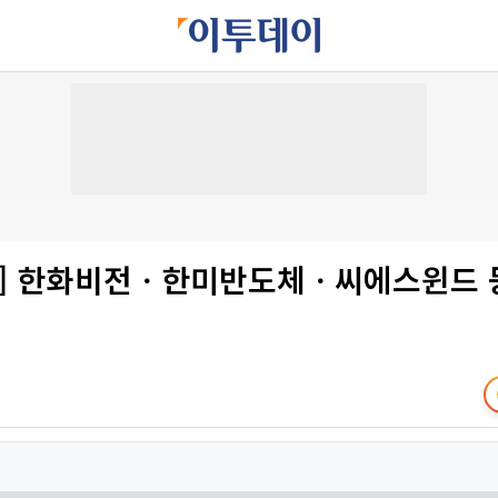
IR] 한화비전ㆍ한미반도체ㆍ씨에스윈드 