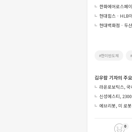
한화에어로스페이
현대힘스ㆍHLB
현대백화점ㆍ두산
#한미반도체
김우람 기자의 주요
라온로보틱스, 국내
신성에스티, 230
에브리봇, 미 로봇
0