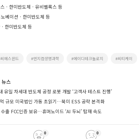
스ㆍ한미반도체ㆍ유비벨록스 등
이노베이션ㆍ한미반도체 등
ㆍ한미반도체 등
#씨에스윈드
#엔지켐생명과학
#에이디테크놀로지
#씨티케이
 뉴스
 유일 차세대 반도체 공정 로봇 개발 ‘고객사 테스트 진행’
0억 규모 미국법인 가동 초읽기…북미 ESS 공략 본격화
 수출 FCC인증 보유…휴머노이드 ‘AI 두뇌’ 탑재 속도
0
0