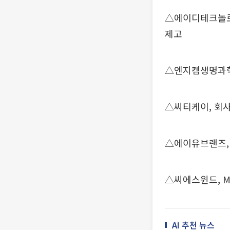
△에이디테크놀로
제고
△엔지켐생명과학
△씨티케이, 회사
△에이유브랜즈, 
△씨에스윈드, Mira
AI 추천 뉴스