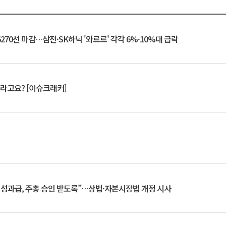
6270선 마감…삼전·SK하닉 '와르르' 각각 6%·10%대 급락
 깨라고요? [이슈크래커]
 성과급, 주총 승인 받도록”…상법·자본시장법 개정 시사