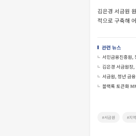
김은경 서금원 원
적으로 구축해 어
관련 뉴스
서민금융진흥원, 
김은경 서금원장,
서금원, 청년 금융
블랙록 토큰화 MM
#서금원
#지