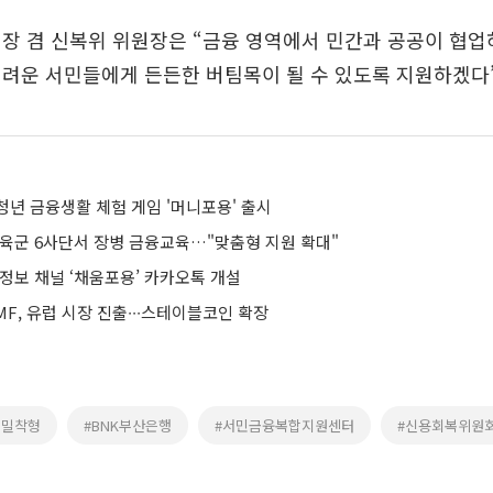
장 겸 신복위 위원장은 “금융 영역에서 민간과 공공이 협업
려운 서민들에게 든든한 버팀목이 될 수 있도록 지원하겠다”
청년 금융생활 체험 게임 '머니포용' 출시
 육군 6사단서 장병 금융교육…"맞춤형 지원 확대"
정보 채널 ‘채움포용’ 카카오톡 개설
F, 유럽 시장 진출∙∙∙스테이블코인 확장
역밀착형
#BNK부산은행
#서민금융복합지원센터
#신용회복위원