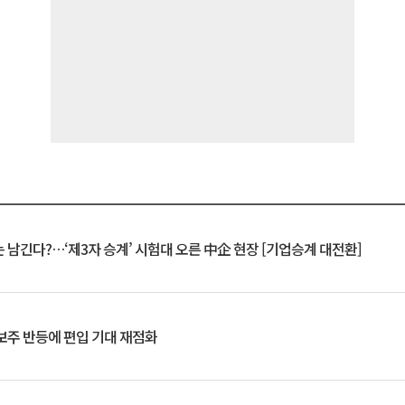
 남긴다?…‘제3자 승계’ 시험대 오른 中企 현장 [기업승계 대전환]
후보주 반등에 편입 기대 재점화