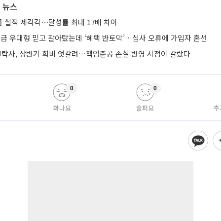
 뉴스
 실적 제각각⋯달성률 최대 17배 차이
금 우대형 믿고 갈아탔는데 ‘혜택 반토막’…심사 오류에 가입자 혼선
신탁사, 상반기 희비 엇갈려…책임준공 손실 반영 시점이 갈랐다
0
0
화나요
슬퍼요
추