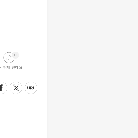
0
가취재 원해요