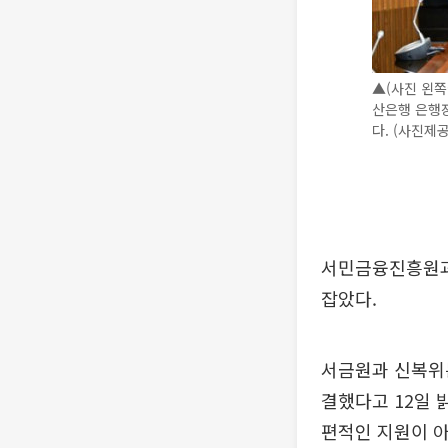
▲(사진 왼
산은행 은행장
다. (사진제
서민금융진흥원과
잡았다.
서금원과 신복위는
결했다고 12일 
편적인 지원이 아