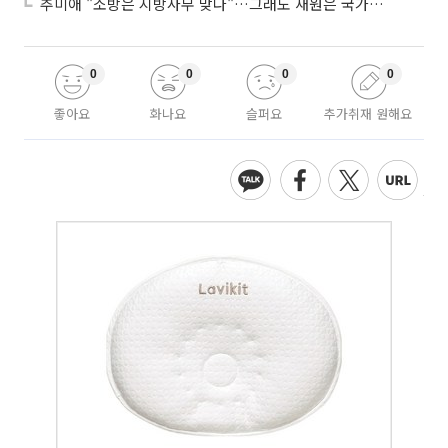
추미애 "소방은 지방사무 맞다"…그래도 재원은 국가가 나눠야
0
0
0
0
좋아요
화나요
슬퍼요
추가취재 원해요