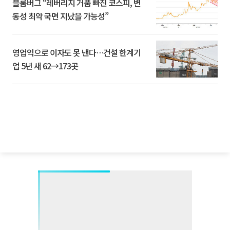
블룸버그 “레버리지 거품 빠진 코스피, 변
동성 최악 국면 지났을 가능성”
영업익으로 이자도 못 낸다…건설 한계기
업 5년 새 62→173곳