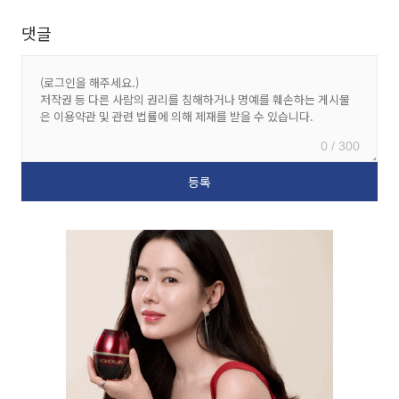
댓글
0 / 300