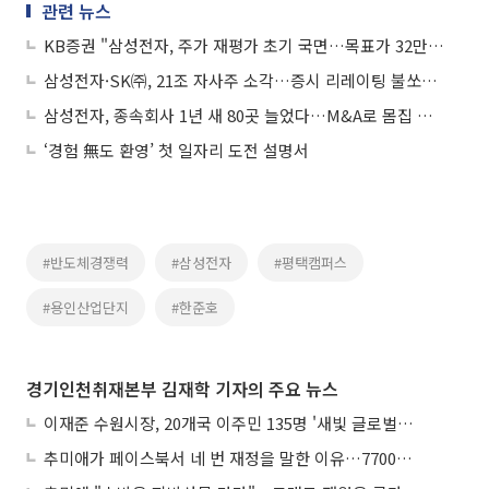
관련 뉴스
KB증권 "삼성전자, 주가 재평가 초기 국면…목표가 32만원"
삼성전자·SK㈜, 21조 자사주 소각…증시 리레이팅 불쏘시개 되나
삼성전자, 종속회사 1년 새 80곳 늘었다…M&A로 몸집 키우는 ‘초거대 기술기업’
‘경험 無도 환영’ 첫 일자리 도전 설명서
#반도체경쟁력
#삼성전자
#평택캠퍼스
#용인산업단지
#한준호
경기인천취재본부 김재학 기자의 주요 뉴스
이재준 수원시장, 20개국 이주민 135명 '새빛 글로벌프렌즈' 위촉
추미애가 페이스북서 네 번 재정을 말한 이유…7700억 추경 열쇠는 도의회에