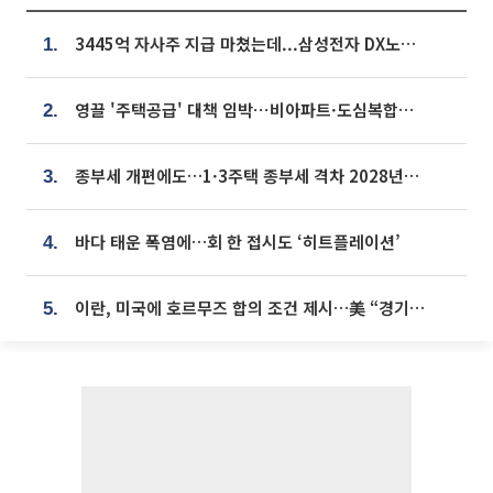
3445억 자사주 지급 마쳤는데...삼성전자 DX노조, 뒤늦은 '떼쓰기 집회'
1.
영끌 '주택공급' 대책 임박⋯비아파트·도심복합까지 총동원
2.
종부세 개편에도…1·3주택 종부세 격차 2028년부터 확대
3.
바다 태운 폭염에…회 한 접시도 ‘히트플레이션’
4.
이란, 미국에 호르무즈 합의 조건 제시…美 “경기 아직 안 끝나” [종합]
5.