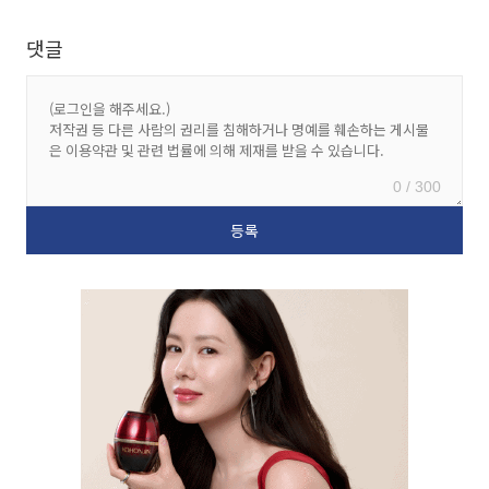
댓글
0 / 300