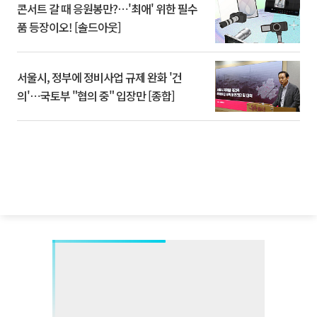
콘서트 갈 때 응원봉만?⋯'최애' 위한 필수
품 등장이오! [솔드아웃]
서울시, 정부에 정비사업 규제 완화 '건
의'⋯국토부 "협의 중" 입장만 [종합]