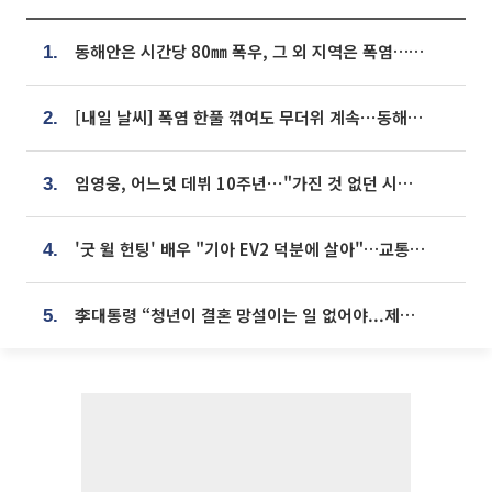
동해안은 시간당 80㎜ 폭우, 그 외 지역은 폭염…‘극과 극 날씨’
1.
[내일 날씨] 폭염 한풀 꺾여도 무더위 계속⋯동해안 이틀 연속 비
2.
임영웅, 어느덧 데뷔 10주년⋯"가진 것 없던 시절, 내 앞엔 20명의 팬뿐"
3.
'굿 윌 헌팅' 배우 "기아 EV2 덕분에 살아"…교통사고 후 안전성 극찬
4.
李대통령 “청년이 결혼 망설이는 일 없어야...제도상 불이익 조사”
5.