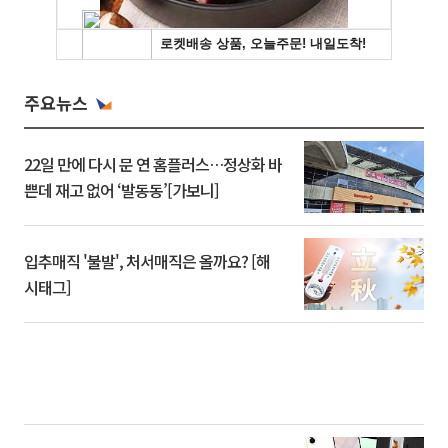
주요뉴스
22일 만에 다시 문 연 홈플러스…정상화 바
쁜데 재고 없어 ‘발동동’[가보니]
입추매직 '불발', 처서매직은 올까요? [해
시태그]