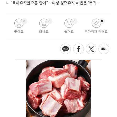
"육아휴직만으론 한계"⋯여성 경력유지 해법은 '복귀 후 유연근무’
0
0
0
0
좋아요
화나요
슬퍼요
추가취재 원해요