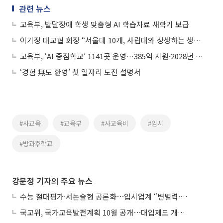
관련 뉴스
교육부, 발달장애 학생 맞춤형 AI 학습자료 새학기 보급
이기정 대교협 회장 “서울대 10개, 사립대와 상생하는 생태계로 가야”
교육부, ‘AI 중점학교’ 1141곳 운영…385억 지원·2028년 2000개교 확대
‘경험 無도 환영’ 첫 일자리 도전 설명서
#사교육
#교육부
#사교육비
#입시
#방과후학교
강문정 기자의 주요 뉴스
수능 절대평가·서논술형 공론화⋯입시업계 “변별력·사교육 대책 먼저”
국교위, 국가교육발전계획 10월 공개⋯대입제도 개편 공론화 추진