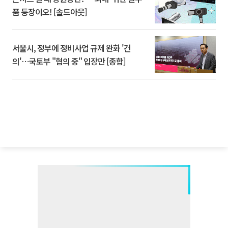
품 등장이오! [솔드아웃]
서울시, 정부에 정비사업 규제 완화 '건
의'⋯국토부 "협의 중" 입장만 [종합]