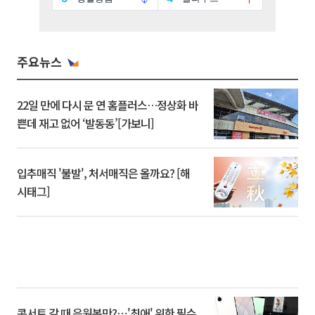
주요뉴스
22일 만에 다시 문 연 홈플러스…정상화 바
쁜데 재고 없어 ‘발동동’[가보니]
입추매직 '불발', 처서매직은 올까요? [해
시태그]
콘서트 갈 때 응원봉만?⋯'최애' 위한 필수