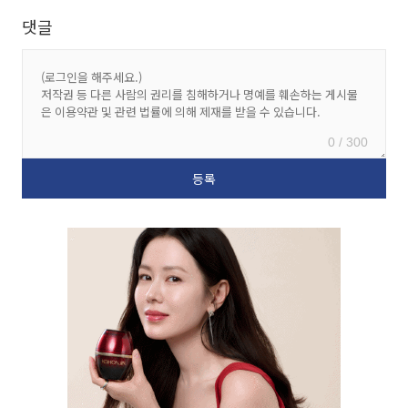
댓글
0 / 300