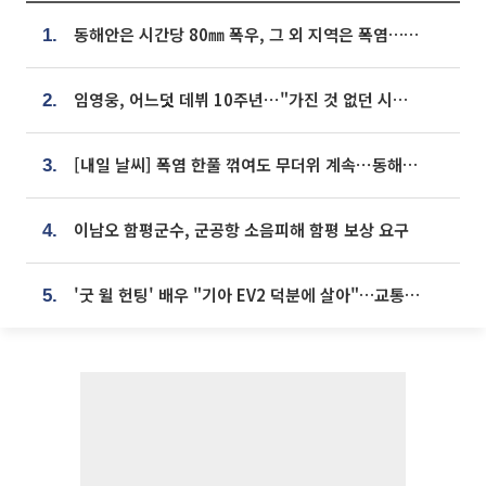
동해안은 시간당 80㎜ 폭우, 그 외 지역은 폭염…‘극과 극 날씨’
1.
임영웅, 어느덧 데뷔 10주년⋯"가진 것 없던 시절, 내 앞엔 20명의 팬뿐"
2.
[내일 날씨] 폭염 한풀 꺾여도 무더위 계속⋯동해안 이틀 연속 비
3.
이남오 함평군수, 군공항 소음피해 함평 보상 요구
4.
'굿 윌 헌팅' 배우 "기아 EV2 덕분에 살아"…교통사고 후 안전성 극찬
5.