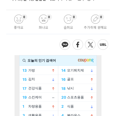
0
0
0
0
좋아요
화나요
슬퍼요
추가취재 원해요