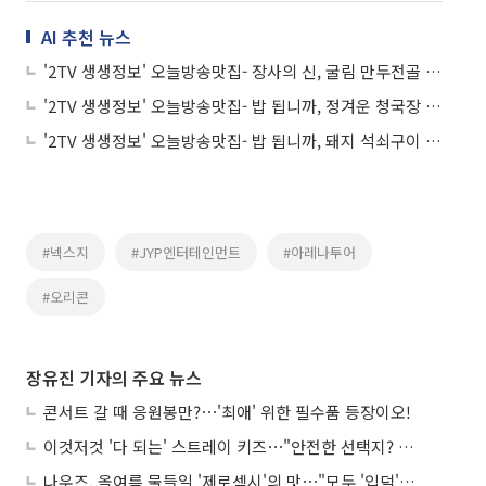
AI 추천 뉴스
'2TV 생생정보' 오늘방송맛집- 장사의 신, 굴림 만두전골 맛집 '방○○○'
'2TV 생생정보' 오늘방송맛집- 밥 됩니까, 정겨운 청국장 맛집 '김○○○○○'
'2TV 생생정보' 오늘방송맛집- 밥 됩니까, 돼지 석쇠구이 맛집 '장○○'
#넥스지
#JYP엔터테인먼트
#아레나투어
#오리콘
장유진 기자의 주요 뉴스
콘서트 갈 때 응원봉만?⋯'최애' 위한 필수품 등장이오!
이것저것 '다 되는' 스트레이 키즈⋯"안전한 선택지? 도전이 재밌죠"
나우즈, 올여름 물들일 '제로섹시'의 맛⋯"모두 '입덕'시킬 것"