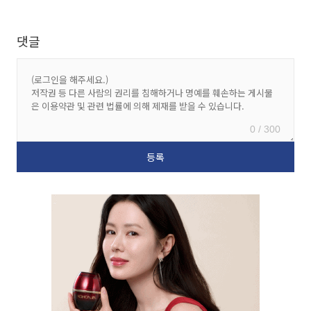
댓글
0 / 300