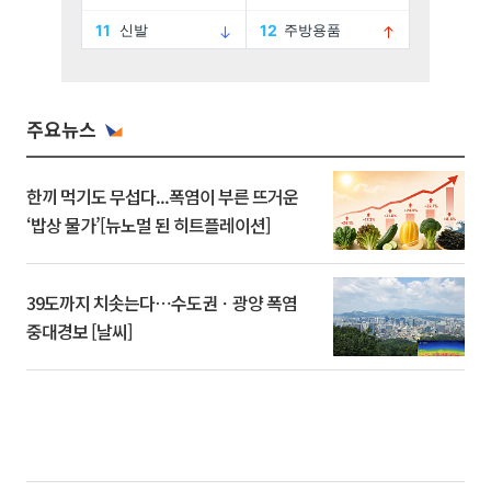
주요뉴스
한끼 먹기도 무섭다...폭염이 부른 뜨거운
‘밥상 물가’[뉴노멀 된 히트플레이션]
39도까지 치솟는다⋯수도권ㆍ광양 폭염
중대경보 [날씨]