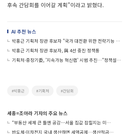
후속 간담회를 이어갈 계획”이라고 밝혔다.
AI 추천 뉴스
박홍근 기획처 장관 후보자 "국가 대전환 위한 전략기능 대폭 강화"
박홍근 기획처 장관 후보자, 與 4선 중진 정책통
기획처-중장기委, '지속가능 혁신랩' 시범 추진…"정책설계 역량 제고"
#박홍근
#기획처
#간담회
세종=조아라 기자의 주요 뉴스
“부동산 세제 큰 틀엔 공감⋯서울 집값 잡힐지는 미지수”
반도체·이차전지 국내 생산하면 세액공제…생산적금융 ISA 신설