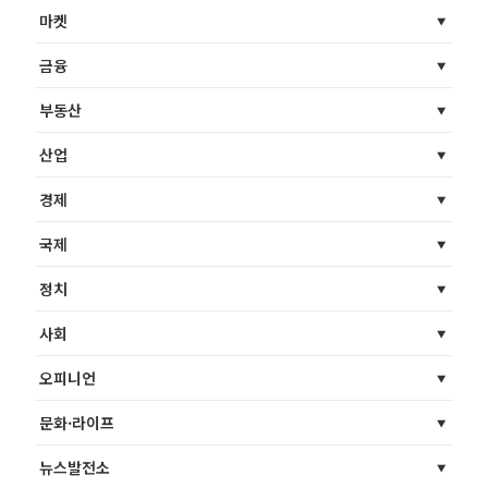
마켓
금융
부동산
산업
경제
국제
정치
사회
오피니언
문화·라이프
뉴스발전소