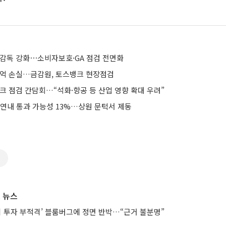
 감독 강화⋯소비자보호·GA 점검 전면화
00억 손실…금감원, 토스뱅크 현장점검
크 점검 간담회…“석화·항공 등 산업 영향 확대 우려”
 연내 통과 가능성 13%…상원 문턱서 제동
투
 뉴스
시 투자 부적격’ 블룸버그에 정면 반박…“근거 불분명”