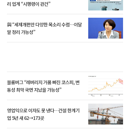
리 업계 “시행령이 관건”
與 “세제개편안 다양한 목소리 수렴…이달
말 정리 가능성”
블룸버그 “레버리지 거품 빠진 코스피, 변
동성 최악 국면 지났을 가능성”
영업익으로 이자도 못 낸다…건설 한계기
업 5년 새 62→173곳