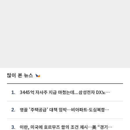
많이 본 뉴스
3445억 자사주 지급 마쳤는데...삼성전자 DX노조, 뒤늦은 '떼쓰기 집회'
1.
영끌 '주택공급' 대책 임박⋯비아파트·도심복합까지 총동원
2.
이란, 미국에 호르무즈 합의 조건 제시…美 “경기 아직 안 끝나” [종합]
3.