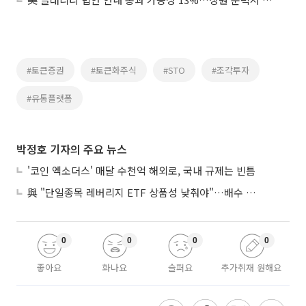
#토큰증권
#토큰화주식
#STO
#조각투자
#유통플랫폼
박정호 기자의 주요 뉴스
'코인 엑소더스' 매달 수천억 해외로, 국내 규제는 빈틈
與 "단일종목 레버리지 ETF 상품성 낮춰야"…배수 조정안도 거론
0
0
0
0
좋아요
화나요
슬퍼요
추가취재 원해요