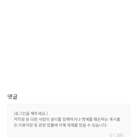
댓글
0 / 300