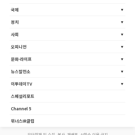
국제
정치
사회
오피니언
문화·라이프
뉴스발전소
이투데이TV
스페셜리포트
Channel 5
위너스IR클럽
무단전재 및 수집, 복사, 재배포, AI학습 이용 금지