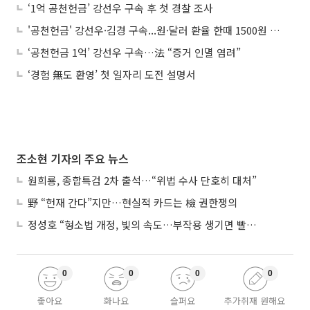
‘1억 공천헌금’ 강선우 구속 후 첫 경찰 조사
'공천헌금' 강선우·김경 구속...원·달러 환율 한때 1500원 돌파 外
‘공천헌금 1억’ 강선우 구속…法 “증거 인멸 염려”
‘경험 無도 환영’ 첫 일자리 도전 설명서
조소현 기자의 주요 뉴스
원희룡, 종합특검 2차 출석…“위법 수사 단호히 대처”
野 “헌재 간다”지만…현실적 카드는 檢 권한쟁의
정성호 “형소법 개정, 빛의 속도…부작용 생기면 빨리 고쳐야”
0
0
0
0
좋아요
화나요
슬퍼요
추가취재 원해요