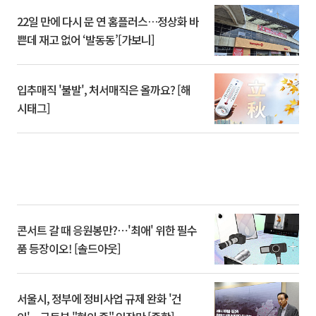
22일 만에 다시 문 연 홈플러스…정상화 바
쁜데 재고 없어 ‘발동동’[가보니]
입추매직 '불발', 처서매직은 올까요? [해
시태그]
콘서트 갈 때 응원봉만?⋯'최애' 위한 필수
품 등장이오! [솔드아웃]
서울시, 정부에 정비사업 규제 완화 '건