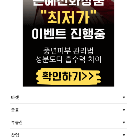
마켓
금융
부동산
산업