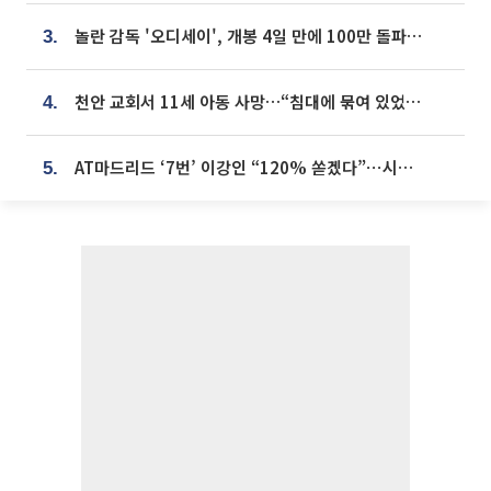
놀란 감독 '오디세이', 개봉 4일 만에 100만 돌파⋯'왕사남' 보다 빠르다
3.
천안 교회서 11세 아동 사망…“침대에 묶여 있었다” 진술 확보
4.
AT마드리드 ‘7번’ 이강인 “120% 쏟겠다”⋯시메오네 감독 “필요한 선수”
5.