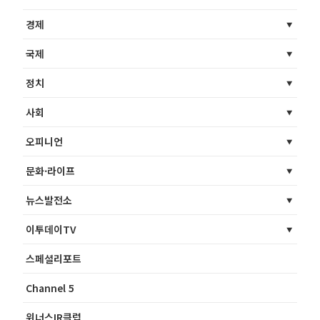
경제
국제
정치
사회
오피니언
문화·라이프
뉴스발전소
이투데이TV
스페셜리포트
Channel 5
위너스IR클럽