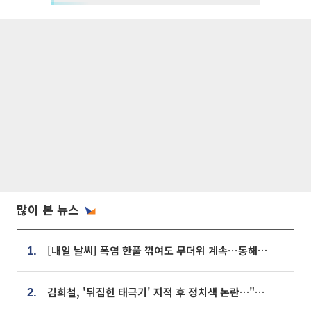
많이 본 뉴스
[내일 날씨] 폭염 한풀 꺾여도 무더위 계속⋯동해안 이틀 연속 비
1.
김희철, '뒤집힌 태극기' 지적 후 정치색 논란…"좌우 떠나 우리나라 국기"
2.