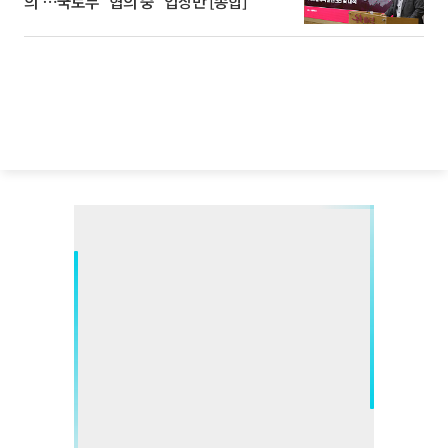
의'⋯국토부 "협의 중" 입장만 [종합]