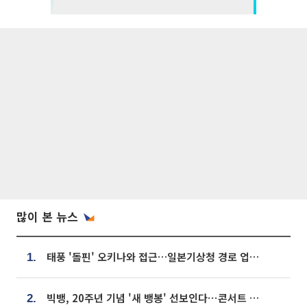
많이 본 뉴스
태풍 '돌핀' 오키나와 접근…일본기상청 경로 업데이트
1.
빅뱅, 20주년 기념 '새 뱅봉' 선보인다⋯콘서트 앞두고 팝업 개최
2.