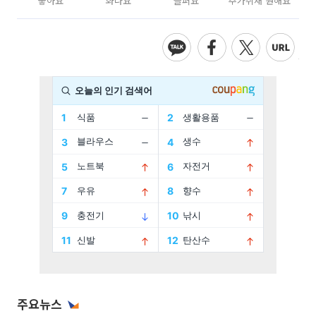
좋아요
화나요
슬퍼요
추가취재 원해요
주요뉴스