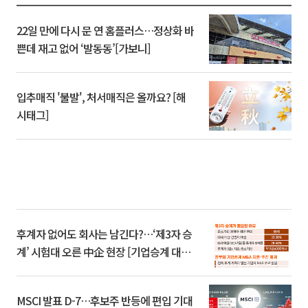
22일 만에 다시 문 연 홈플러스…정상화 바
쁜데 재고 없어 ‘발동동’[가보니]
입추매직 '불발', 처서매직은 올까요? [해
시태그]
후계자 없어도 회사는 남긴다?…‘제3자 승
계’ 시험대 오른 中企 현장 [기업승계 대전
환]
MSCI 발표 D-7…후보주 반등에 편입 기대