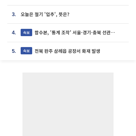
오늘은 절기 '입추', 뜻은?
3.
합수본, '통계 조작' 서울·경기·충북 선관위 등 추가 압수수색
속보
4.
전북 완주 삼례읍 공장서 화재 발생
속보
5.