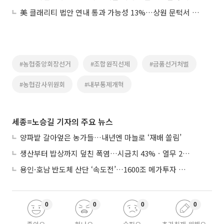
美 클래리티 법안 연내 통과 가능성 13%…상원 문턱서 제동
#농협중앙회장선거
#조합원직선제
#금품선거처벌
#농협감사위원회
#내부통제개혁
세종=노승길 기자의 주요 뉴스
양파밭 갈아엎은 농가들…내년엔 마늘로 ‘재배 쏠림’
생산부터 밥상까지 덮친 폭염…시금치 43%ㆍ열무 28% 급등
용인·호남 반도체 산단 ‘속도전’…1600조 메가투자 이행 총력
0
0
0
0