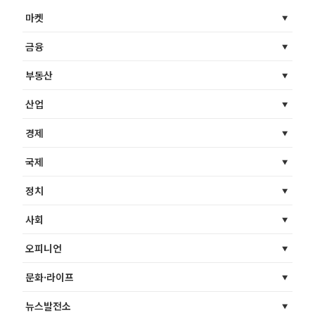
마켓
금융
부동산
산업
경제
국제
정치
사회
오피니언
문화·라이프
뉴스발전소