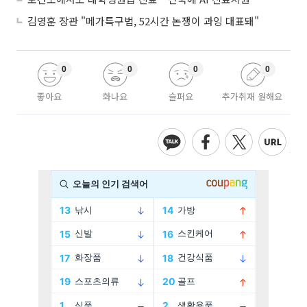
김영훈 장관 "메가특구법, 52시간 논쟁이 과잉 대표돼"
0
0
0
0
좋아요
화나요
슬퍼요
추가취재 원해요