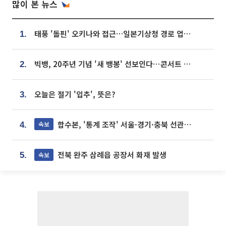
많이 본 뉴스
태풍 '돌핀' 오키나와 접근…일본기상청 경로 업데이트
1.
빅뱅, 20주년 기념 '새 뱅봉' 선보인다⋯콘서트 앞두고 팝업 개최
2.
오늘은 절기 '입추', 뜻은?
3.
합수본, '통계 조작' 서울·경기·충북 선관위 등 추가 압수수색
속보
4.
전북 완주 삼례읍 공장서 화재 발생
속보
5.