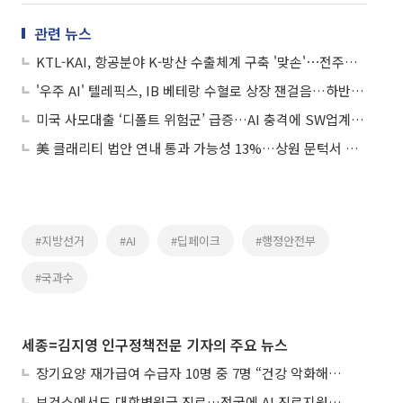
관련 뉴스
KTL-KAI, 항공분야 K-방산 수출체계 구축 '맞손'⋯전주기 기술지원 협력
'우주 AI' 텔레픽스, IB 베테랑 수혈로 상장 잰걸음…하반기 IPO 정조준
미국 사모대출 ‘디폴트 위험군’ 급증…AI 충격에 SW업계 부실 확산
美 클래리티 법안 연내 통과 가능성 13%…상원 문턱서 제동
#지방선거
#AI
#딥페이크
#행정안전부
#국과수
세종=김지영 인구정책전문 기자의 주요 뉴스
장기요양 재가급여 수급자 10명 중 7명 “건강 악화해도 집에서”
보건소에서도 대학병원급 진료…전국에 AI 진료지원도구 보급