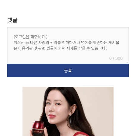
댓글
0 / 300