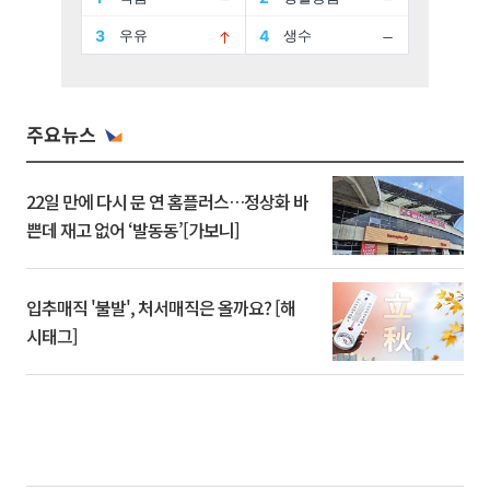
주요뉴스
22일 만에 다시 문 연 홈플러스…정상화 바
쁜데 재고 없어 ‘발동동’[가보니]
입추매직 '불발', 처서매직은 올까요? [해
시태그]