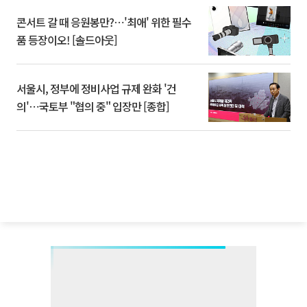
콘서트 갈 때 응원봉만?⋯'최애' 위한 필수
품 등장이오! [솔드아웃]
서울시, 정부에 정비사업 규제 완화 '건
의'⋯국토부 "협의 중" 입장만 [종합]