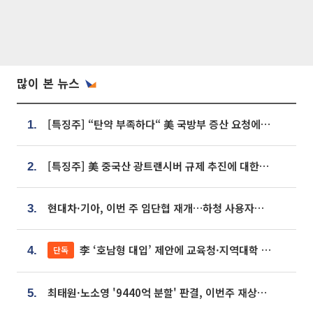
많이 본 뉴스
[특징주] “탄약 부족하다“ 美 국방부 증산 요청에⋯국내 방산주 급등세
1.
[특징주] 美 중국산 광트랜시버 규제 추진에 대한광통신 등 광통신株 강세
2.
현대차·기아, 이번 주 임단협 재개…하청 사용자성 재심도 ‘변수’
3.
李 ‘호남형 대입’ 제안에 교육청·지역대학 서·논술형 입시 연계 '착수'
단독
4.
최태원·노소영 '9440억 분할' 판결, 이번주 재상고 여부 주목
5.