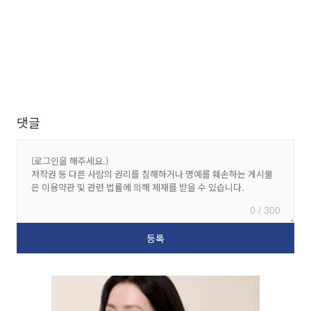
댓글
0 / 300