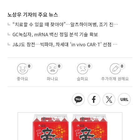
노상우 기자의 주요 뉴스
“치료할 수 있을 때 찾아야”…알츠하이머병, 조기 진단 중요성 커진다
GC녹십자, mRNA 백신 정밀 분석 기술 확보
J&J도 참전…빅파마, 차세대 ‘in vivo CAR-T’ 선점 경쟁 본격화
0
0
0
0
좋아요
화나요
슬퍼요
추가취재 원해요