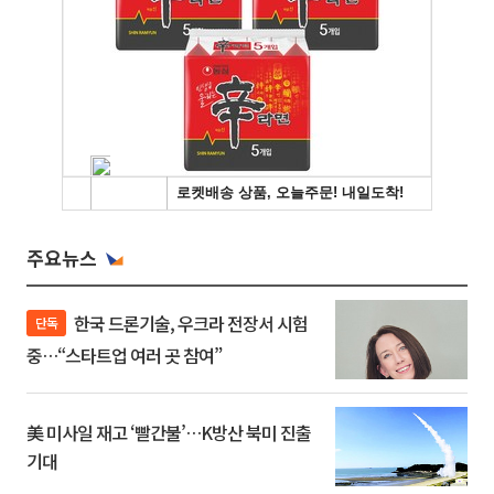
주요뉴스
한국 드론기술, 우크라 전장서 시험
단독
중…“스타트업 여러 곳 참여”
美 미사일 재고 ‘빨간불’…K방산 북미 진출
기대