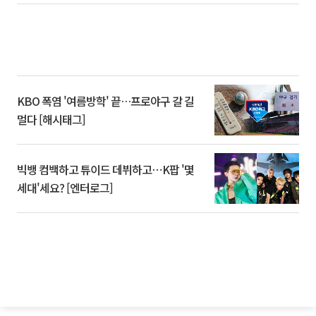
KBO 폭염 '여름방학' 끝…프로야구 갈 길
멀다 [해시태그]
빅뱅 컴백하고 튜이드 데뷔하고⋯K팝 '몇
세대'세요? [엔터로그]