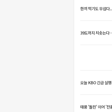
한끼 먹기도 무섭다..
39도까지 치솟는다
오늘 KBO 긴급 실
태풍 '돌핀' 이어 '