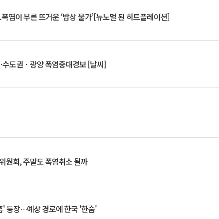
.폭염이 부른 뜨거운 ‘밥상 물가’[뉴노멀 된 히트플레이션]
⋯수도권ㆍ광양 폭염중대경보 [날씨]
행위원회, 주말도 폭염취소 될까
찬홈' 등장…예상 경로에 한국 '한숨'