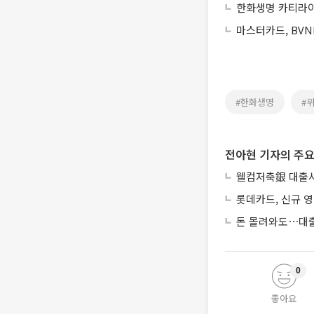
한화생명 카티라이
마스터카드, BVN
#한화생명
#
전아현 기자의 주요
웰컴저축銀 대출사
롯데카드, 신규 영
돈 몰려와도⋯대출
0
좋아요