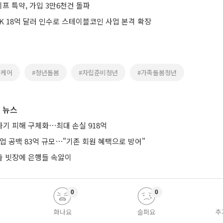
프 특약, 가입 3만6천건 돌파
K 18억 달러 인수로 스테이블코인 사업 본격 확장
위케어
#청년돌봄
#자립준비청년
#가족돌봄청년
 뉴스
기 피해 구체화⋯최대 손실 918억
업 공백 83억 규모⋯"기존 회원 혜택으로 방어"
 빗장에 은행들 속앓이
0
0
화나요
슬퍼요
추