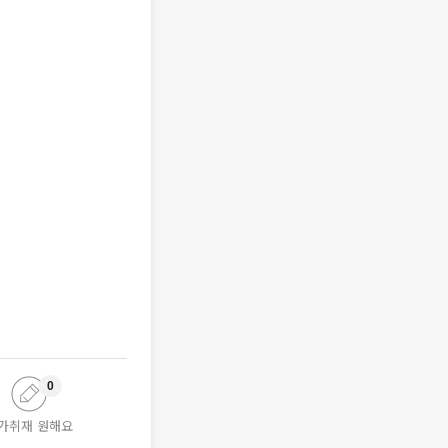
0
가취재 원해요