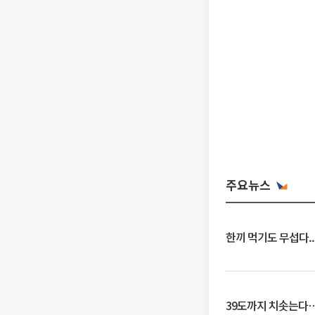
주요뉴스
한끼 먹기도 무섭다..
39도까지 치솟는다