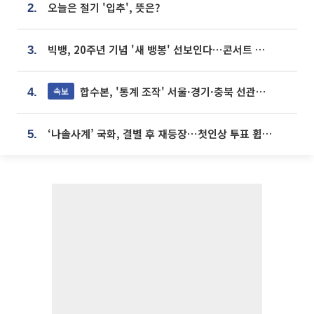
오늘은 절기 '입추', 뜻은?
2.
빅뱅, 20주년 기념 '새 뱅봉' 선보인다⋯콘서트 앞두고 팝업 개최
3.
합수본, '통계 조작' 서울·경기·충북 선관위 등 추가 압수수색
속보
4.
‘나솔사계’ 국화, 결별 후 재등장⋯첫인상 투표 휩쓸고 ‘인기녀’ 등극
5.