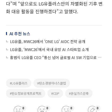
다”며 “앞으로도 LG유플러스만의 차별화된 기후 변
화 대응 활동을 진행하겠다”고 말했다.
AI 추천 뉴스
LG유플, MWC26에서 'ONE LG' AIDC 전략 공개
LG유플, ‘MWC26’에서 국내 유망 AI 스타트업 소개
홍범식 LG유플 CEO “통신 넘어 글로벌 AI SW 기업으로 도약"
#LG유플러스
#탄소경영아너스클럽
#탄소정보공개프로젝트
#CDP
#온실가스감축
0
0
0
0