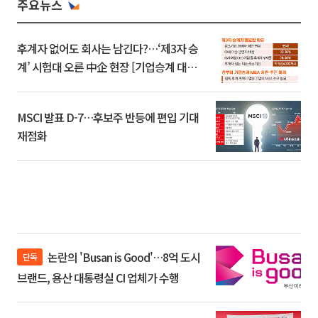
주요뉴스
후계자 없어도 회사는 남긴다?…‘제3자 승
계’ 시험대 오른 中企 현장 [기업승계 대전
환]
MSCI 발표 D-7…후보주 반등에 편입 기대
재점화
논란의 'Busan is Good'…8억 도시
단독
브랜드, 용산 대통령실 CI 업체가 수행