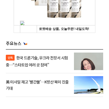
주요뉴스
한국 드론기술, 우크라 전장서 시험
단독
중…“스타트업 여러 곳 참여”
美 미사일 재고 ‘빨간불’…K방산 북미 진출
기대