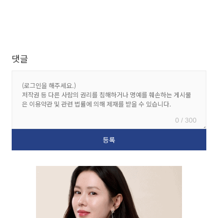
댓글
0 / 300