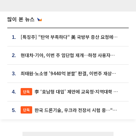
많이 본 뉴스
[특징주] “탄약 부족하다“ 美 국방부 증산 요청에⋯국내 방산주 급등세
1.
현대차·기아, 이번 주 임단협 재개…하청 사용자성 재심도 ‘변수’
2.
최태원·노소영 '9440억 분할' 판결, 이번주 재상고 여부 주목
3.
李 ‘호남형 대입’ 제안에 교육청·지역대학 서·논술형 입시 연계 '착수'
단독
4.
한국 드론기술, 우크라 전장서 시험 중…“스타트업 여러 곳 참여”
단독
5.