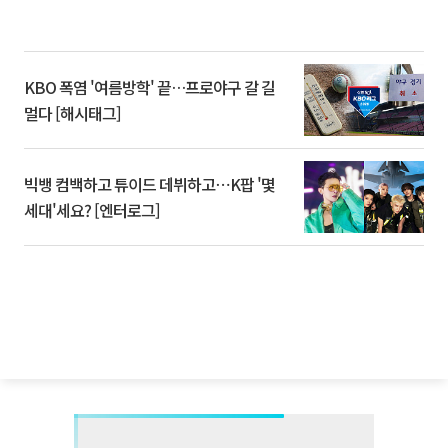
KBO 폭염 '여름방학' 끝…프로야구 갈 길
멀다 [해시태그]
빅뱅 컴백하고 튜이드 데뷔하고⋯K팝 '몇
세대'세요? [엔터로그]