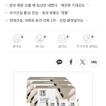
분당·평촌 오를 때 일산만 내렸다…재건축 기대감도 ‘무색’
우미건설 톱20 진입…효성·쌍용도 ‘껑충’
현대건설, 아파트·토건·건축 1위…산업·환경설비는 삼성E&A
0
0
0
0
좋아요
화나요
슬퍼요
추가취재 원해요