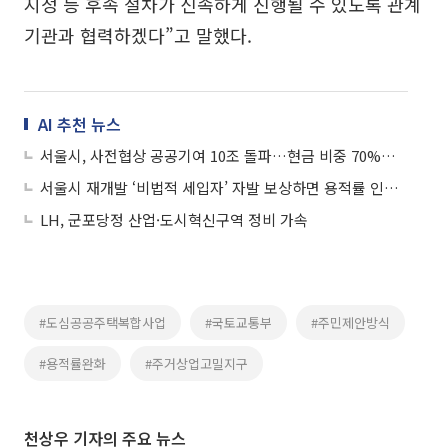
지정 등 후속 절차가 신속하게 진행될 수 있도록 관계
기관과 협력하겠다”고 말했다.
AI 추천 뉴스
서울시, 사전협상 공공기여 10조 돌파…현금 비중 70%로 늘려 강북 재배분
서울시 재개발 ‘비법적 세입자’ 자발 보상하면 용적률 인센티브
LH, 군포당정 산업·도시혁신구역 정비 가속
#도심공공주택복합사업
#국토교통부
#주민제안방식
#용적률완화
#주거상업고밀지구
천상우 기자의 주요 뉴스