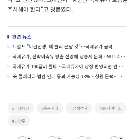
주시해야 한다"고 덧붙였다.
관련 뉴스
트럼프 "이란전쟁, 꽤 빨리 끝날 것"⋯국제유가 급락
국제유가, 전략비축유 방출 전망에 상승세 둔화…WTI 4.26%↑
국제유가 100달러 돌파⋯국내유가에 당장 반영되면 안 되는 이유
美 클래리티 법안 연내 통과 가능성 13%…상원 문턱서 제동
#국제유가
#중동사태
#삼성전자
#SK하이닉스
#방산주