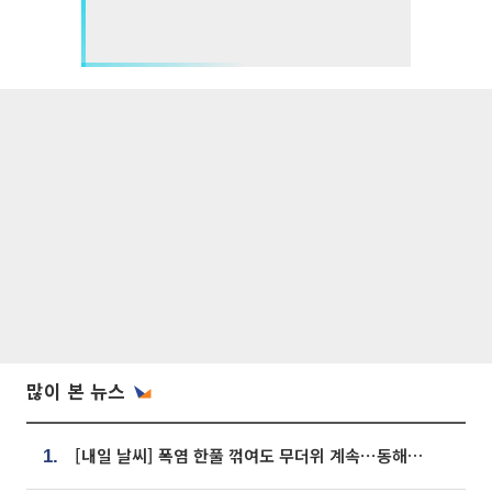
많이 본 뉴스
[내일 날씨] 폭염 한풀 꺾여도 무더위 계속⋯동해안 이틀 연속 비
1.