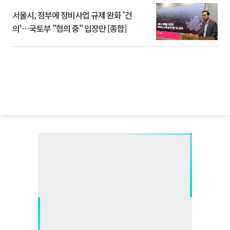
서울시, 정부에 정비사업 규제 완화 '건
의'⋯국토부 "협의 중" 입장만 [종합]