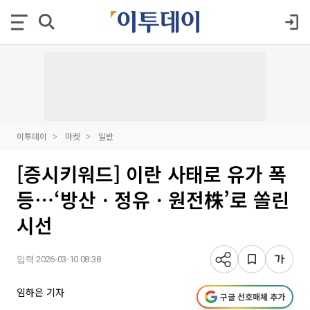
이투데이
마켓
일반
[증시키워드] 이란 사태로 유가 폭
등⋯‘방산ㆍ정유ㆍ원전株’로 쏠린
시선
입력 2026-03-10 08:38
임하은 기자
구글 선호매체 추가