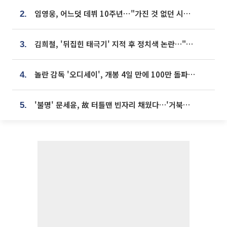
임영웅, 어느덧 데뷔 10주년⋯"가진 것 없던 시절, 내 앞엔 20명의 팬뿐"
2.
김희철, '뒤집힌 태극기' 지적 후 정치색 논란…"좌우 떠나 우리나라 국기"
3.
놀란 감독 '오디세이', 개봉 4일 만에 100만 돌파⋯'왕사남' 보다 빠르다
4.
'불명' 문세윤, 故 터틀맨 빈자리 채웠다…'거북이' 눈물의 최종 우승
5.