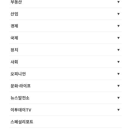
부동산
산업
경제
국제
정치
사회
오피니언
문화·라이프
뉴스발전소
이투데이TV
스페셜리포트