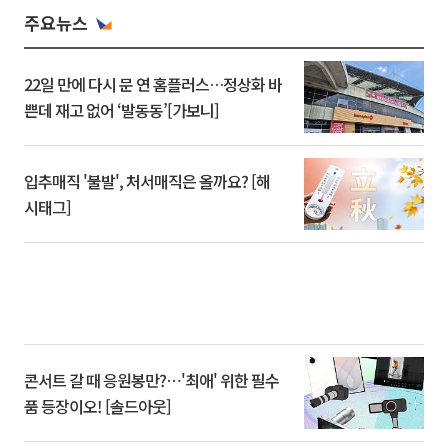
주요뉴스
22일 만에 다시 문 연 홈플러스…정상화 바
쁜데 재고 없어 ‘발동동’[가보니]
입추매직 '불발', 처서매직은 올까요? [해
시태그]
콘서트 갈 때 응원봉만?⋯'최애' 위한 필수
품 등장이오! [솔드아웃]