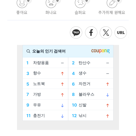
0
0
0
0
좋아요
화나요
슬퍼요
추가취재 원해요