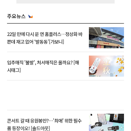
주요뉴스
22일 만에 다시 문 연 홈플러스…정상화 바
쁜데 재고 없어 ‘발동동’[가보니]
입추매직 '불발', 처서매직은 올까요? [해
시태그]
콘서트 갈 때 응원봉만?⋯'최애' 위한 필수
품 등장이오! [솔드아웃]