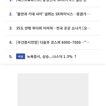
'불안과 기대 사이' 널뛰는 SK하이닉스…증권가 "HBM4·LTA 기반 펀터멘털 견고"
2.
35도 안팎 무더위 이어져…전국 곳곳 소나기 [오늘 날씨]
3.
[주간증시전망] 다음주 코스피 6000~7000⋯“外人 수급은 정책이 변수”
4.
뉴욕증시, 상승...나스닥 1.3% ↑
속보
5.