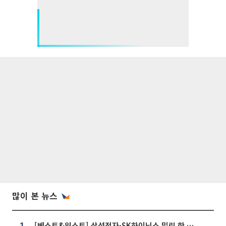
많이 본 뉴스
[베스트&워스트] 삼성전자·SK하이닉스 밀린 한 주…상상인증권은 85% 급등
1.