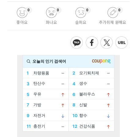
0
0
0
0
좋아요
화나요
슬퍼요
추가취재 원해요