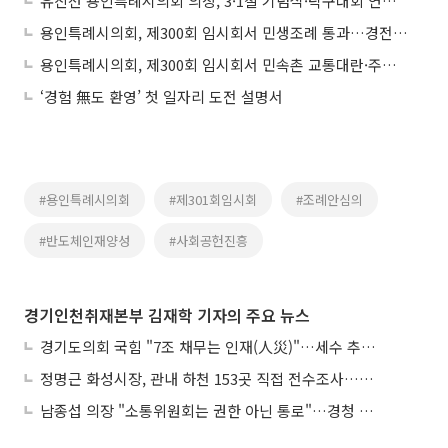
유진선 용인특례시의회 의장, 3·1절 기념식·탁구대회 연속 행보
용인특례시의회, 제300회 임시회서 민생조례 통과…경전철 안전 '칼 질문'까지
용인특례시의회, 제300회 임시회서 민속촌 교통대란·주택공급·민간공원 파행 등 시정 전방위 도마에
‘경험 無도 환영’ 첫 일자리 도전 설명서
#용인특례시의회
#제301회임시회
#조례안심의
#반도체인재양성
#사회공헌진흥
경기인천취재본부 김재학 기자의 주요 뉴스
경기도의회 국힘 "7조 채무는 인재(人災)"…세수 추계 조작 의혹 제기
정명근 화성시장, 관내 하천 153곳 직접 전수조사…불법시설 정비
남종섭 의장 "소통위원회는 권한 아닌 통로"…경청 의회 만든다